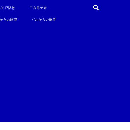
・神戸阪急
三宮再整備
からの眺望
ビルからの眺望