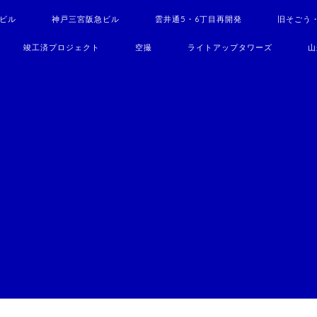
駅ビル
神戸三宮阪急ビル
雲井通5・6丁目再開発
旧そごう
竣工済プロジェクト
空撮
ライトアップタワーズ
山