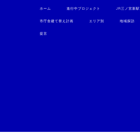
ホーム
進行中プロジェクト
JR三ノ宮新
市庁舎建て替え計画
エリア別
地域探訪
提言