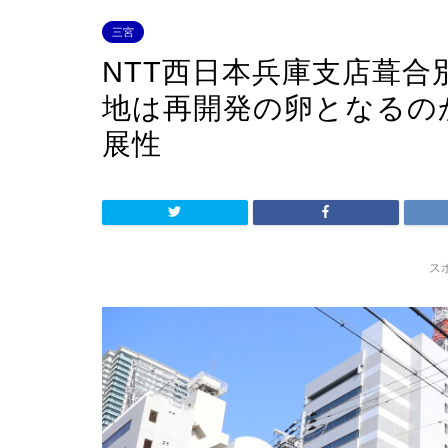
三宮
NTT西日本兵庫支店葺合
地は再開発の卵となるの
展性
ス