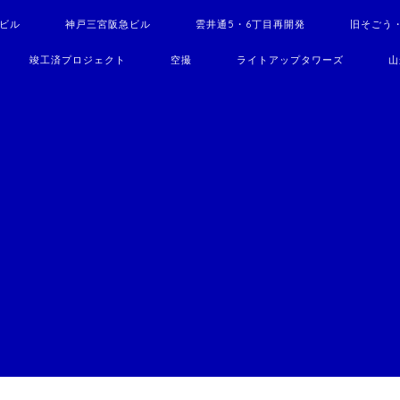
駅ビル
神戸三宮阪急ビル
雲井通5・6丁目再開発
旧そごう
竣工済プロジェクト
空撮
ライトアップタワーズ
山