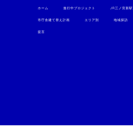
ホーム
進行中プロジェクト
JR三ノ宮新
市庁舎建て替え計画
エリア別
地域探訪
提言