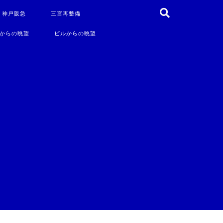
・神戸阪急
三宮再整備
からの眺望
ビルからの眺望