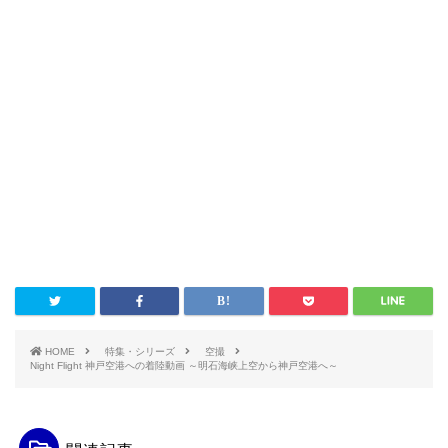
HOME
特集・シリーズ
空撮
Night Flight 神戸空港への着陸動画 ～明石海峡上空から神戸空港へ～