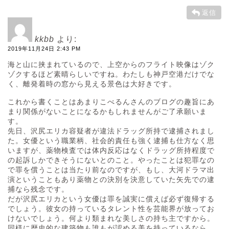
返信
kkbb
より:
2019年11月24日 2:43 PM
海と山に挟まれているので、上空からのフライト映像はゾク
ゾクするほど素晴らしいですね。わたしも神戸空港だけでな
く、離発着時の窓から見える景色は大好きです。
これから書くことはあまりこべるんさんのブログの趣旨にあ
まり関係がないことになるかもしれませんがご了承願いま
す。
先日、沢尻エリカ容疑者が違法ドラッグ所持で逮捕されまし
た。女優という職業柄、社会的責任も強く逮捕も仕方なく思
いますが、薬物検査では体内反応はなくドラッグ所持程度で
の起訴しかできそうにないとのこと。やったことは犯罪なの
で罪を償うことは当たり前なのですが、もし、大河ドラマ出
演ということもあり薬物との決別を決意していた矢先での逮
捕なら残念です。
だが沢尻エリカという女優は罪を誠実に償えば必ず復帰する
でしょう。彼女の持っているタレント性を芸能界が放ってお
けないでしょう。何より類まれな美しさの持ち主ですから。
同様に歴史的な建築物も誰もが認める美を持っているなら、