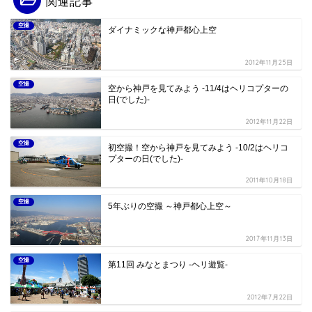
関連記事
空撮
ダイナミックな神戸都心上空
2012年11月25日
空撮
空から神戸を見てみよう -11/4はヘリコプターの
日(でした)-
2012年11月22日
空撮
初空撮！空から神戸を見てみよう -10/2はヘリコ
プターの日(でした)-
2011年10月18日
空撮
5年ぶりの空撮 ～神戸都心上空～
2017年11月13日
空撮
第11回 みなとまつり -ヘリ遊覧-
2012年7月22日