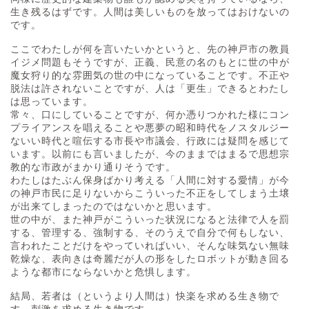
生き残るはずです。人間は美しいものを放ってはおけないの
です。
ここでわたしが何を言いたいかというと、先の神戸市の教員
イジメ問題もそうですが、正義、民意の名のもとに世の中が
魔女狩り的な雰囲気の世の中になっていることです。不正や
脱法は許されないことですが、人は「更生」できるとわたし
は思っています。
常々、口にしていることですが、何か憑りつかれた様にコン
プライアンスを唱えることや悪夢の昭和時代をノスタルジー
ないい時代と喧伝する市長や市議会、行政には疑問を感じて
います。以前にも言いましたが、今のままではまるで思想宗
教的な市政がまかり通りそうです。
わたしはたぶん保身ばかり考える「人間に対する愛情」が今
の神戸市民に足りないからこういった不正をしてしまう土壌
が出来てしまったのではないかと思います。
世の中が、また神戸がこういった状況になると法律で人を罰
する、管理する、強制する、そのうえで自分で何もしない、
言われたことだけをやっていればいい、そんな味気ない無味
乾燥な、表向きは奇麗だが人の形をしたロボットが動き回る
ような都市にならないかと危惧します。
結局、若者は（というより人間は）快楽を求める生き物で