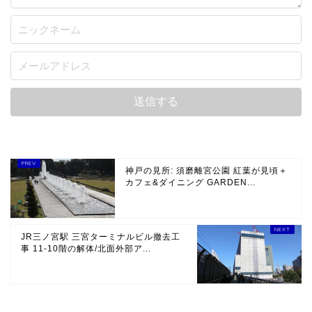
神戸の見所: 須磨離宮公園 紅葉が見頃＋
カフェ&ダイニング GARDEN...
JR三ノ宮駅 三宮ターミナルビル撤去工
事 11-10階の解体/北面外部ア...