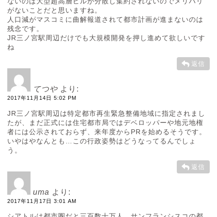
ないのは大型超高層ビルが分散し集約されないのでメリハリ
がないことだと思いますね。
人口減がマスコミに曲解報道されて都市計画が進まないのは
残念です。
JR三ノ宮駅周辺だけでも大規模開発を押し進めて欲しいです
ね
返信
てつや
より:
2017年11月14日 5:02 PM
JR三ノ宮駅周辺は特定都市再生緊急整備地域に指定されまし
たが、まだ正式には住宅都市局ではデベロッパーや地元地権
者には公示されておらず、来年度からPRを始めるそうです。
いやはやなんとも…この行政姿勢はどうなってるんでしょ
う。
返信
uma
より:
2017年11月17日 3:01 AM
シアトルは都市圏だと三百数十万人、サンフランシスコの都