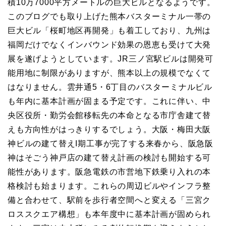
積10万7000平方メートルの巨大ビルとなるようです。
このブログでも取り上げた熊本バスターミナル一帯の
巨大ビル「桜町地区再開発」も着工しており、九州は
福岡だけでなくインバウンド効果の恩恵も受けて大発
展を遂げようとしています。JR三ノ宮駅ビルは開発可
能用地に制限がありますが、熊本以上の規模でなくて
はなりません。雲井通5・6丁目のバスターミナルビル
も年内に基本計画が固まる予定です。これに伴い、中
央区役所・勤労会館移転先の本命となる市庁舎建て替
えも方向性がはっきりするでしょう。大阪・梅田大阪
神ビルの建て替えI期工事が完了する来春から、阪急阪
神はそごう神戸店の建て替え計画の検討も開始する可
能性があります。阪急電鉄の市営地下鉄乗り入れの本
格検討も始まります。これらの周辺ビルやインフラ整
備と合わせて、駅前を歩行者空間へと変える「三宮ク
ロススクエア構想」も本年度中に基本計画が固められ