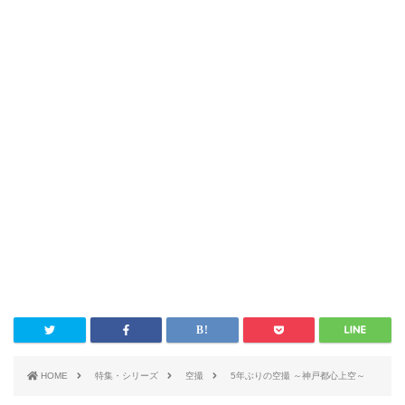
HOME
特集・シリーズ
空撮
5年ぶりの空撮 ～神戸都心上空～