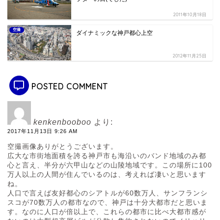
2011年10月18日
空撮
ダイナミックな神戸都心上空
2012年11月25日
POSTED COMMENT
kenkenbooboo
より:
2017年11月13日 9:26 AM
空撮画像ありがとうございます。
広大な市街地面積を誇る神戸市も海沿いのバンド地域のみ都
心と言え、半分が六甲山などの山陵地域です。この場所に100
万人以上の人間が住んでいるのは、考えれば凄いと思います
ね。
人口で言えば友好都心のシアトルが60数万人、サンフランシ
スコが70数万人の都市なので、神戸は十分大都市だと思いま
す。なのに人口が倍以上で、これらの都市に比べ大都市感が