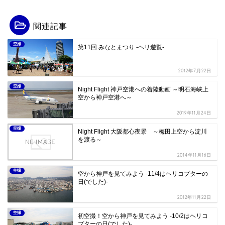
関連記事
空撮
第11回 みなとまつり -ヘリ遊覧-
2012年7月22日
空撮
Night Flight 神戸空港への着陸動画 ～明石海峡上
空から神戸空港へ～
2019年11月24日
空撮
Night Flight 大阪都心夜景 ～梅田上空から淀川
を渡る～
2014年11月16日
空撮
空から神戸を見てみよう -11/4はヘリコプターの
日(でした)-
2012年11月22日
空撮
初空撮！空から神戸を見てみよう -10/2はヘリコ
プターの日(でした)-