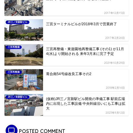
2017年12月15日
JR三ノ宮新駅ビル
三宮ターミナルビルが2018年3月で営業終了
2017年2月26日
三宮再整備
三宮再整備・東遊園地再整備工事 (その1) が11月
4(水)より開始される 来年3月末に完了予定
2021年10月29日
三宮再整備
葺合南54号線改良工事その2
2018年2月16日
JR三ノ宮新駅ビル
(仮称)JR三ノ宮新駅ビル開発の準備工事 駅前広場
内に出現した工事設備 中央幹線沿いにも工事は拡
大
2023年9月12日
POSTED COMMENT