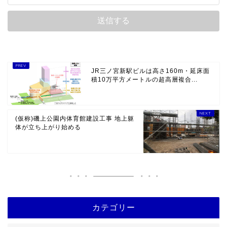
JR三ノ宮新駅ビルは高さ160m・延床面
積10万平方メートルの超高層複合...
(仮称)磯上公園内体育館建設工事 地上躯
体が立ち上がり始める
カテゴリー