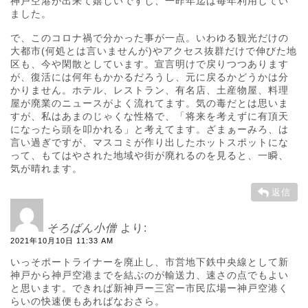
神戸空港が出来て嬉しいですし、一昨年迄は毎年利用してい
ました。
で、このコロナ禍で分かった事が一点。いわゆる観光だけの
大都市(何処とは言いませんが)やアクセス抜群だけで伸びた地
区も、今や閑散としています。宣言明けで戻りつつあります
が、復活には何年もかかるだろうし、元に戻るかどうかは分
かりません。ホテル、レストラン、有名店、土産物屋、料理
屋が廃業のニュースがよく流れてます。気の毒だとは思いま
すが、私はあまのじゃくな性格で、「将来を考えずに有頂天
になったら頭を叩かれる」と考えてます。ざまぁーみろ、は
言い過ぎですが、マスコミが作り出したホットスポットにな
って、もてはやされた地域や街が廃れるのを見ると、一瞬、
気が晴れます。
返信
そろばん小僧
より:
2021年10月10日 11:33 AM
いっそポートライナーを廃止し、市営地下鉄中央線として新
神戸から神戸空港までを結ぶのが輸送力、速さの点でもよい
と思います。できれば新神戸ー三宮ー市民広場ー神戸空港く
らいの快速便もあればなおさら。