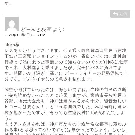
す。
返信
ビールと枝豆
より:
2021年10月8日 6:56 PM
shiro様
レスありがとうございます。仰る通り阪急電車は神戸市営地
下鉄と三宮駅でジョイントするのが一番良いですね。北神急
行線って私は乗った事無いので知らないのですが(神鉄は仕事
で三木、大村迄よく乗りましたが、完全にバスに負けてま
す。時間かかり過ぎ、高い)、ポートライナーの頻発運転で十
分です。ゴムタイヤなので急坂も粘れます。
関空が逃げていったのは、悔しいですね。当時の市民の判断
が先を読めなかったことに起因しますが、宮崎市長ら神戸市
幹部、地元大企業も「神戸は港があるから十分。騒音激しい
ヒコーキは要らん！」という雰囲気でした。私は当時は選挙
権が無かったですが、有っても空港反対に1票入れたでしょ
う。
もうアレさえあれば、神戸市が今の中途半端な都市に落ちぶ
れる事(とは思ってないですが)は無かったでしょう。しかし、