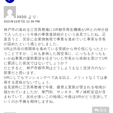
kkbb
より:
2021年10月7日 12:36 PM
神戸市の進める三宮再整備にUR都市再生機構がJRとの仲介役
で入ったという今後の事業進捗紹介という会見でしたね。正
直言うと、完全に企業側無視で事業を進めていた事実を市長
が認めたという感じがしました。
URは渋谷の再開発を進めている実績から仲介役になったとい
うことですが、これも参画した国交省に、にっちもさっちも
いかぬ事業の援助要請を泣きついた市長から依頼を受けてUR
に要請した状況ではないでしょうか？
だとすると、神戸市都市局はどうしようもなく交渉力のない
部署だと思います。
URにしてもマンションデベである以上、メリットなくては参
画する意味がないでしょう。
会見資料に三宮再整備で今後、建替え更新が望まれる地域が
描かれていましたが、東門街、サンキタ、琴ノ緒町近辺が含
まれていて、反社が多いこの地域に今後はURがどう交渉して
いくのか手腕を期待しますね。
返信