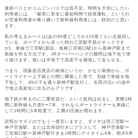
連節バスとかリムジンバスでは役不足。時間を大切にしたい
利用者には、「確実に安全に最短時間で頻発運転」というの
が空港利用者や乗り継いで新幹線利用者には、鉄則だと思い
ます。
私の考えるルートは(あの90度どころか110度ぐらい左旋回し
ている、ポーアイから戻った時の三宮駅手前がネックです
が)、単線で三宮駅(新設、仮称三宮南口駅)から新神戸駅まで
新線を作る方法です。JRオーバーハングの難問は地下化で潜
り抜けます。或いは半地下で高架下を補強して走らせる。
つまり、現阪急百貨店の南側というか、かなり南側から、ポ
ートライナー上下線との間に隣接した形で、別線で単線を地
下化して、JRの下を通り新神戸駅迄行く。生田川沿いの途中
で地上高架化に出るのもアリです。
地下鉄が有るのに二重投資だ、という批判は出るし、実際1時
間に新幹線も片道5〜7本、それならポートライナーも単線に
して1時間に5本程度で、工費の圧縮が図れます。
説明がマズイのでもう一度言いますと、ダイヤは現三宮駅〜
神戸空港駅、または北埠頭行きにプラスして、神戸空港駅〜
三宮南口駅〜新神戸駅行きを1時間にデイタイム4本、朝夕5本