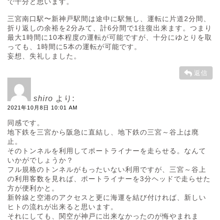
で十分と思います。
三宮南口駅〜新神戸駅間は途中に駅無し、運転に片道2分間、
折り返しの余裕を2分みて、計6分間で1往復出来ます。つまり
最大1時間に10本程度の運転が可能ですが、十分にゆとりを取
っても、1時間に5本の運転が可能です。
妄想、失礼しました。
返信
shiro
より:
2021年10月8日 10:01 AM
同感です。
地下鉄を三宮から阪急に直結し、地下鉄の三宮～谷上は廃
止。
そのトンネルを利用してポートライナーを走らせる。なんて
いかがでしょうか？
フル規格のトンネルがもったいない利用ですが、三宮～谷上
の利用客数を見れば、ポートライナーを3分ヘッドで走らせた
方が便利かと。
新幹線と空港のアクセスと更に海運を結び付ければ、新しい
ヒトの流れが出来ると思います。
それにしても、関空が神戸に出来なかったのが悔やまれま