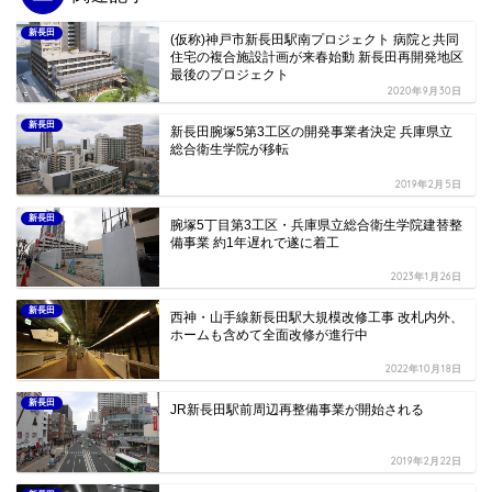
新長田
(仮称)神戸市新長田駅南プロジェクト 病院と共同
住宅の複合施設計画が来春始動 新長田再開発地区
最後のプロジェクト
2020年9月30日
新長田
新長田腕塚5第3工区の開発事業者決定 兵庫県立
総合衛生学院が移転
2019年2月5日
新長田
腕塚5丁目第3工区・兵庫県立総合衛生学院建替整
備事業 約1年遅れで遂に着工
2023年1月26日
新長田
西神・山手線新長田駅大規模改修工事 改札内外、
ホームも含めて全面改修が進行中
2022年10月18日
新長田
JR新長田駅前周辺再整備事業が開始される
2019年2月22日