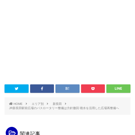
HOME
エリア別
新長田
JR新長田駅前広場のバスロータリー整備は方針撤回 噴水を活用した広場再整備へ
関連記事