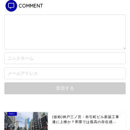
COMMENT
(仮称)神戸三ノ宮・布引町ビル新築工事
遂に上棟か？界隈では孤高の存在感...