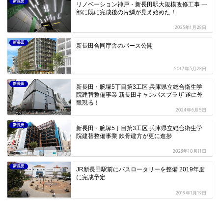
新長田
リノベーション神戸・新長田駅大規模改修工事 一
部に既に完成後の片鱗が見え始めた！
2023年1月28日
新長田
新長田合同庁舎のパース公開
2017年3月28日
新長田
新長田・腕塚5丁目第3工区 兵庫県立総合衛生学
院建替整備事業 新長田キャンパスプラザ 遂に外
観現る！
2024年6月5日
新長田
新長田・腕塚5丁目第3工区 兵庫県立総合衛生学
院建替整備事業 鉄骨建方が更に進捗
2023年10月11日
新長田
JR新長田駅前にバスロータリーを整備 2019年度
に完成予定
2019年1月19日