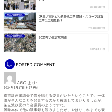
2019年3月7日
JR三ノ宮新駅ビル
JR三ノ宮駅ビル新築他工事 階段・スロープ設置
工事は工期延長？
2024年8月29日
JR三ノ宮新駅ビル
2023年の三宮駅周辺
2013年4月1日
POSTED COMMENT
ABC
より:
2024年5月17日 6:27 PM
都市計画審議会で異を唱える委員がいたということで、一体
誰がそんなことを発言するのかと確認してまいりましたが、
某左派政党の市会議員のようですね。
興味本位で他の議事録も読みましたが、やはりこれまでも衰