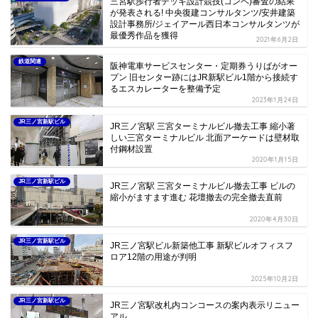
三宮駅歩行者デッキ設計競技(コンペ)審査の結果
が発表される! 中央復建コンサルタンツ/安井建築
設計事務所/ジェイアール西日本コンサルタンツが
最優秀作品を獲得
2021年6月2日
鉄道関連
阪神電車サービスセンター・定期券うりばがオー
プン 旧センター跡にはJR新駅ビル1階から接続す
るエスカレーターを整備予定
2023年1月24日
JR三ノ宮新駅ビル
JR三ノ宮駅 三宮ターミナルビル撤去工事 縮小著
しい三宮ターミナルビル 北面アーケードは壁材取
付鋼材設置
2020年1月15日
JR三ノ宮新駅ビル
JR三ノ宮駅 三宮ターミナルビル撤去工事 ビルの
縮小がますます進む 花壇撤去の完全撤去直前
2020年4月30日
JR三ノ宮新駅ビル
JR三ノ宮駅ビル新築他工事 新駅ビルオフィスフ
ロア12階の用途が判明
2025年10月2日
JR三ノ宮新駅ビル
JR三ノ宮駅改札内コンコースの案内表示リニュー
アル