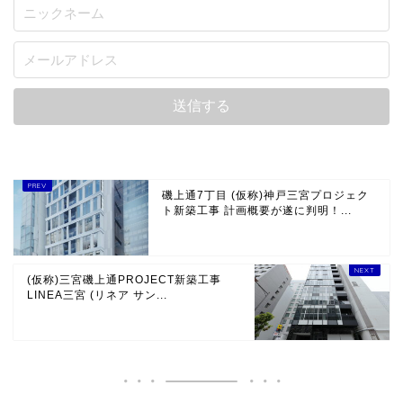
磯上通7丁目 (仮称)神戸三宮プロジェク
ト新築工事 計画概要が遂に判明！...
(仮称)三宮磯上通PROJECT新築工事
LINEA三宮 (リネア サン...