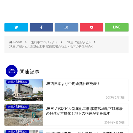
HOME
進行中プロジェクト
JR三ノ宮新駅ビル
JR三ノ宮駅ビル新築他工事 駅前広場の地上・地下の解体が続く
関連記事
JR三ノ宮新駅ビル
JR西日本より中期経営計画発表！
2013年3月13日
JR三ノ宮新駅ビル
JR三ノ宮駅ビル新築他工事 駅前広場地下駐車場
の解体が本格化！地下の構造が姿を現す
2024年4月30日
JR三ノ宮新駅ビル