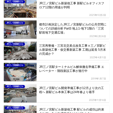
JR三ノ宮新駅ビル
JR三ノ宮駅ビル新築他工事 新駅ビルオフィスフ
ロア12階の用途が判明
2025年10月2日
JR三ノ宮新駅ビル
都市計画決定したJR三ノ宮新駅ビルの公共空間に
ついての詳細分析 Part3 地上1-地下1階の「三宮
駅前地下交通広場」
2023年2月26日
JR三ノ宮新駅ビル
三宮再整備・三宮北交差点改良工事 x 三ノ宮駅ビ
ル新築他工事・仮交番新築工事 工期は延長 5月末
の完成か？
2023年4月11日
JR三ノ宮新駅ビル
JR三ノ宮駅ターミナルビル解体撤去準備工事 エ
レベーター・階段新設工事が進行中
2019年1月7日
JR三ノ宮新駅ビル
JR三ノ宮駅ビル開発準備工事が12月より次の工
程へ 新駅ビル本体工事は24年春より着手
2023年11月16日
JR三ノ宮新駅ビル
JR三ノ宮駅ビル新築他工事 駅ビルの成功は約束