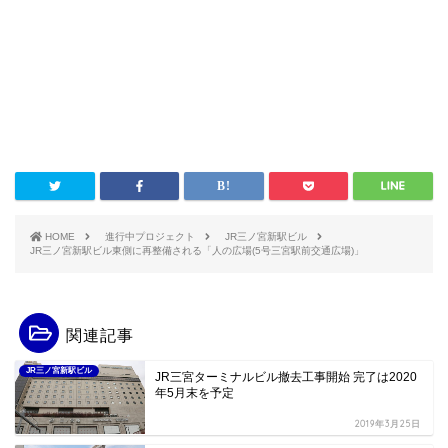
HOME
進行中プロジェクト
JR三ノ宮新駅ビル
JR三ノ宮新駅ビル東側に再整備される「人の広場(5号三宮駅前交通広場)」
関連記事
JR三ノ宮新駅ビル
JR三宮ターミナルビル撤去工事開始 完了は2020
年5月末を予定
2019年3月25日