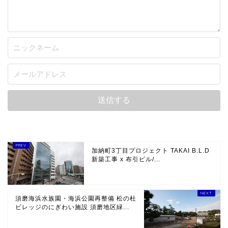
加納町3丁目プロジェクト TAKAI B.L.D
新築工事 x 布引ビル/...
須磨海浜水族園・海浜公園再整備 松の杜
ビレッジのにぎわい施設 須磨地区緑...