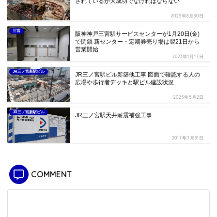
されているが大成功でなければならない
2025年8月30日
三宮
阪神神戸三宮駅サービスセンターが1月20日(金)
で閉鎖 新センター・定期券売り場は翌21日から
営業開始
2023年1月17日
JR三ノ宮新駅ビル
JR三ノ宮駅ビル新築他工事 図面で確認する人の
広場や歩行者デッキと駅ビル建設状況
2025年5月2日
JR三ノ宮新駅ビル
JR三ノ宮駅天井耐震補強工事
2017年7月31日
COMMENT