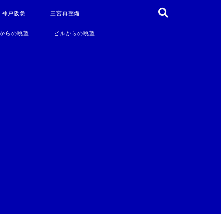
・神戸阪急
三宮再整備
からの眺望
ビルからの眺望