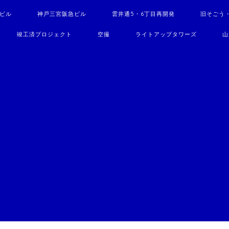
駅ビル
神戸三宮阪急ビル
雲井通5・6丁目再開発
旧そごう
竣工済プロジェクト
空撮
ライトアップタワーズ
山