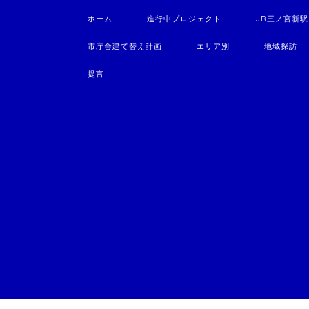
ホーム
進行中プロジェクト
JR三ノ宮新
市庁舎建て替え計画
エリア別
地域探訪
提言