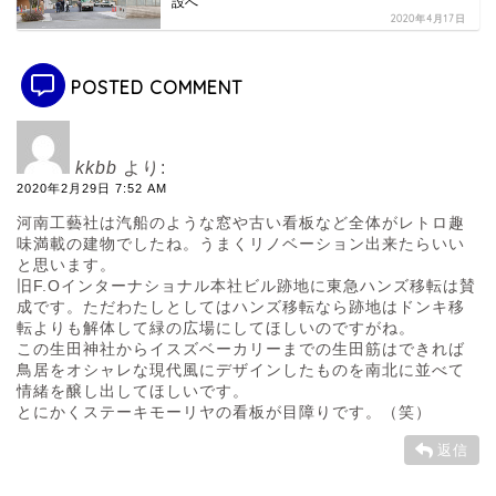
設へ
2020年4月17日
POSTED COMMENT
kkbb
より:
2020年2月29日 7:52 AM
河南工藝社は汽船のような窓や古い看板など全体がレトロ趣
味満載の建物でしたね。うまくリノベーション出来たらいい
と思います。
旧F.Oインターナショナル本社ビル跡地に東急ハンズ移転は賛
成です。ただわたしとしてはハンズ移転なら跡地はドンキ移
転よりも解体して緑の広場にしてほしいのですがね。
この生田神社からイスズベーカリーまでの生田筋はできれば
鳥居をオシャレな現代風にデザインしたものを南北に並べて
情緒を醸し出してほしいです。
とにかくステーキモーリヤの看板が目障りです。（笑）
返信