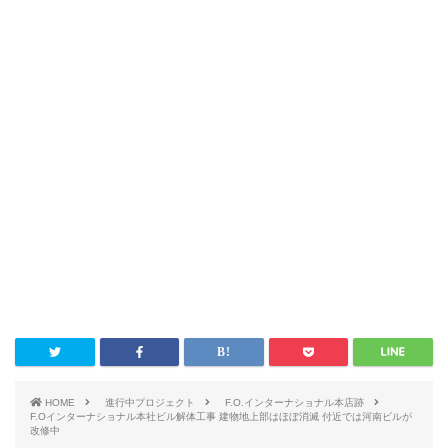
HOME
進行中プロジェクト
F.O.インターナショナル本店跡
F.Oインターナショナル本社ビル解体工事 建物地上部はほぼ消滅 付近では河南ビルが
改修中