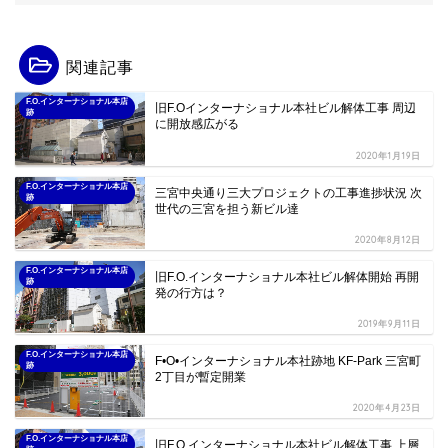
関連記事
F.O.インターナショナル本店
旧F.Oインターナショナル本社ビル解体工事 周辺
跡
に開放感広がる
2020年1月19日
F.O.インターナショナル本店
三宮中央通り三大プロジェクトの工事進捗状況 次
跡
世代の三宮を担う新ビル達
2020年8月12日
F.O.インターナショナル本店
旧F.O.インターナショナル本社ビル解体開始 再開
跡
発の行方は？
2019年9月11日
F.O.インターナショナル本店
F•O•インターナショナル本社跡地 KF-Park 三宮町
跡
2丁目が暫定開業
2020年4月23日
F.O.インターナショナル本店
旧F.O.インターナショナル本社ビル解体工事 上層