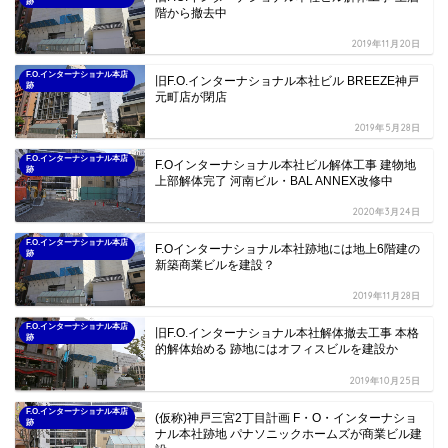
跡
階から撤去中
2019年11月20日
F.O.インターナショナル本店
旧F.O.インターナショナル本社ビル BREEZE神戸
跡
元町店が閉店
2019年5月28日
F.O.インターナショナル本店
F.Oインターナショナル本社ビル解体工事 建物地
跡
上部解体完了 河南ビル・BAL ANNEX改修中
2020年3月24日
F.O.インターナショナル本店
F.Oインターナショナル本社跡地には地上6階建の
跡
新築商業ビルを建設？
2019年11月28日
F.O.インターナショナル本店
旧F.O.インターナショナル本社解体撤去工事 本格
跡
的解体始める 跡地にはオフィスビルを建設か
2019年10月25日
F.O.インターナショナル本店
(仮称)神戸三宮2丁目計画 F・O・インターナショ
跡
ナル本社跡地 パナソニックホームズが商業ビル建