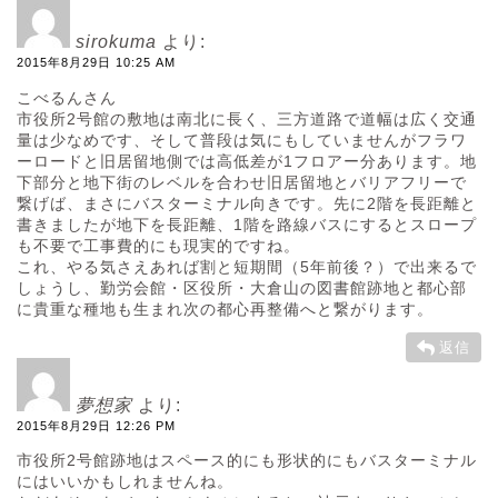
sirokuma
より:
2015年8月29日 10:25 AM
こべるんさん
市役所2号館の敷地は南北に長く、三方道路で道幅は広く交通
量は少なめです、そして普段は気にもしていませんがフラワ
ーロードと旧居留地側では高低差が1フロアー分あります。地
下部分と地下街のレベルを合わせ旧居留地とバリアフリーで
繋げば、まさにバスターミナル向きです。先に2階を長距離と
書きましたが地下を長距離、1階を路線バスにするとスロープ
も不要で工事費的にも現実的ですね。
これ、やる気さえあれば割と短期間（5年前後？）で出来るで
しょうし、勤労会館・区役所・大倉山の図書館跡地と都心部
に貴重な種地も生まれ次の都心再整備へと繋がります。
返信
夢想家
より:
2015年8月29日 12:26 PM
市役所2号館跡地はスペース的にも形状的にもバスターミナル
にはいいかもしれませんね。