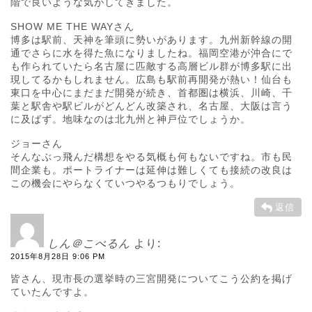
階で良いような気がしてきました。
SHOW ME THE WAYさん
博多は駅前、天神を筆頭に勢いがあります。九州新幹線の開
通でさらに水を得た魚になりましたね。福岡空港が沖合にで
も作られていたら名古屋に匹敵する高層ビル群が博多駅に出
現してるかもしれません。広島も駅前再開発が熱い！仙台も
東口を中心にまだまだ開発が続き、首都圏は横浜、川崎、千
葉と駅舎や駅ビルがどんどん改築され、名古屋、大阪は言う
に及ばず。地味なのは北九州と神戸位でしょうか。
ジョーさん
そんなぶっ飛んだ構想をやる気概も何もないですね。市も民
間企業も。ポートライナーは延伸は難しくても接続の改良は
この機会にやらなくていつやるつもりでしょう。
返信
しん＠こべるん
より:
2015年8月28日 9:06 PM
皆さん、現市長の選挙時の三宮開発についてこう公約を掲げ
ていたんですよ。