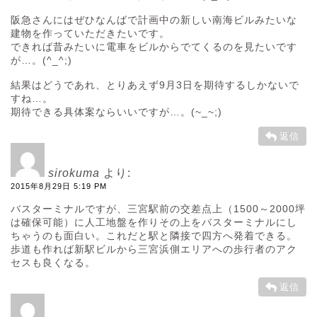
阪急さんにはぜひなんばで計画中の新しい南海ビルみたいな
建物を作っていただきたいです。
できれば昔みたいに電車をビルからでてくるのを見たいです
が…。(^_^;)
結果はどうであれ、とりあえず9月3日を期待するしかないで
すね…。
期待できる具体案ならいいですが…。(~_~;)
返信
sirokuma
より:
2015年8月29日 5:19 PM
バスターミナルですが、三宮駅前の交差点上（1500～2000坪
は確保可能）に人工地盤を作りその上をバスターミナルにし
ちゃうのも面白い。これだと駅と隣接で四方へ発着できる。
歩道も作れば新駅ビルから三宮浜側エリアへの歩行者のアク
セスも良くなる。
返信