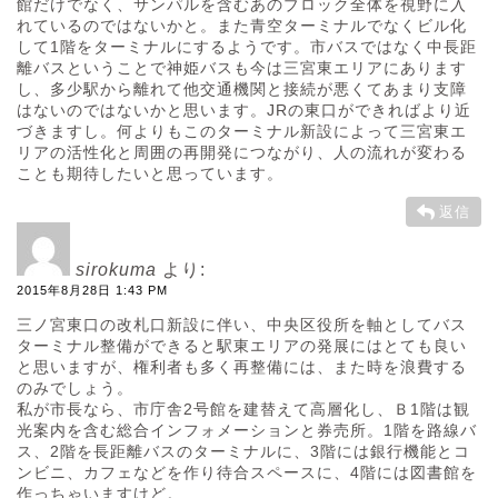
館だけでなく、サンパルを含むあのブロック全体を視野に入
れているのではないかと。また青空ターミナルでなくビル化
して1階をターミナルにするようです。市バスではなく中長距
離バスということで神姫バスも今は三宮東エリアにあります
し、多少駅から離れて他交通機関と接続が悪くてあまり支障
はないのではないかと思います。JRの東口ができればより近
づきますし。何よりもこのターミナル新設によって三宮東エ
リアの活性化と周囲の再開発につながり、人の流れが変わる
ことも期待したいと思っています。
返信
sirokuma
より:
2015年8月28日 1:43 PM
三ノ宮東口の改札口新設に伴い、中央区役所を軸としてバス
ターミナル整備ができると駅東エリアの発展にはとても良い
と思いますが、権利者も多く再整備には、また時を浪費する
のみでしょう。
私が市長なら、市庁舎2号館を建替えて高層化し、Ｂ1階は観
光案内を含む総合インフォメーションと券売所。1階を路線バ
ス、2階を長距離バスのターミナルに、3階には銀行機能とコ
ンビニ、カフェなどを作り待合スペースに、4階には図書館を
作っちゃいますけど。