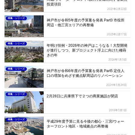
投資項目
2021年2月22日
特集・シリーズ
神戸市が令和5年度の予算案を発表 Part3 市役所
周辺・他三宮エリアの再整備
2023年2月17日
特集・シリーズ
年明け恒例・2026年の神戸はこうなる！大型開発
が進行しつつ、新プロジェクト浮上に向けた種蒔
きの年
2026年1月5日
特集・シリーズ
神戸市が令和6年度の予算案を発表 Part5 定住⼈
⼝の増加をめざす拠点駅周辺のリノベーション
2024年3月24日
特集・シリーズ
2月28日に兵庫県下で２つの商業施設が閉店
2018年3月1日
特集・シリーズ
平成29年度予算に見る今後の都心・三宮/ウォー
ターフロント地区・地域拠点の再整備