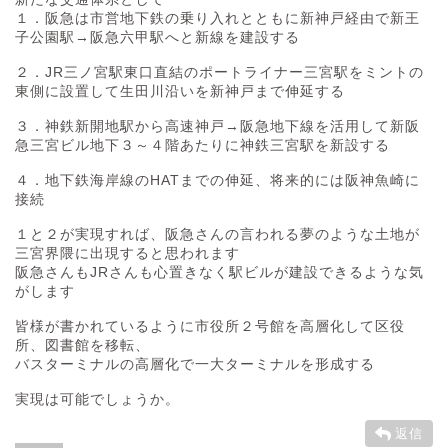
１．阪急は市営地下鉄の乗り入れとともに新神戸経由で新王
子公園駅→阪急六甲駅へと新線を建設する
２．JR三ノ宮駅東口直結のポートライナー三宮駅をミントの
東側に設置して生田川沿いを新神戸まで伸延する
３．神鉄新開地駅から高速神戸→阪急地下線を活用して新阪
急三宮ビル地下３～４階あたりに神鉄三宮駅を新設する
４．地下鉄海岸線のHATまでの伸延、将来的には阪神魚崎に
接続
１と２が実現すれば、阪急さんの言われる夢のような土地が
三宮界隈に出現すると思われます
阪急さんもJRさんも心置きなく駅ビルが建設できるような気
がします
皆様が書かれているように市役所２号館を高層化して区役
所、図書館を移転、
バスターミナルの高層化で一大ターミナルを形成する
実現は可能でしょうか。
返信