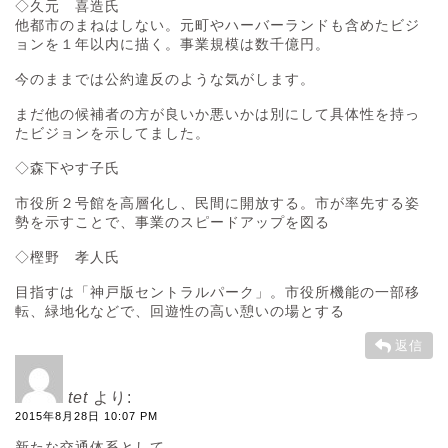
◇久元 喜造氏
他都市のまねはしない。元町やハーバーランドも含めたビジ
ョンを１年以内に描く。事業規模は数千億円。
今のままでは公約違反のような気がします。
まだ他の候補者の方が良いか悪いかは別にして具体性を持っ
たビジョンを示してました。
◇森下やす子氏
市役所２号館を高層化し、民間に開放する。市が率先する姿
勢を示すことで、事業のスピードアップを図る
◇樫野 孝人氏
目指すは「神戸版セントラルパーク」。市役所機能の一部移
転、緑地化などで、回遊性の高い憩いの場とする
返信
tet
より:
2015年8月28日 10:07 PM
新たな交通体系として