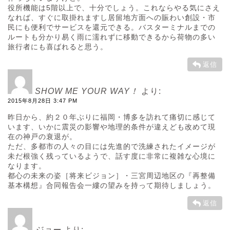
役所機能は5階以上で、十分でしょう。これならやる気にさえ
なれば、すぐに取掛れますし居留地方面への賑わい創設・市
民にも便利でサービスを還元できる。バスターミナルまでの
ルートも分かり易く雨に濡れずに移動できるから荷物の多い
旅行者にも喜ばれると思う。
返信
SHOW ME YOUR WAY！
より:
2015年8月28日 3:47 PM
昨日から、約２０年ぶりに福岡・博多を訪れて痛切に感じて
います、いかに震災の影響や地理的条件が違えども改めて現
在の神戸の衰退が。
ただ、多都市の人々の目には先進的で洗練されたイメージが
未だ根強く残っているようで、話す度に非常に複雑な心境に
なります。
都心の未来の姿［将来ビジョン］・三宮周辺地区の『再整備
基本構想』合同報告会一縷の望みを持って期待しましょう。
返信
ジョー
より: