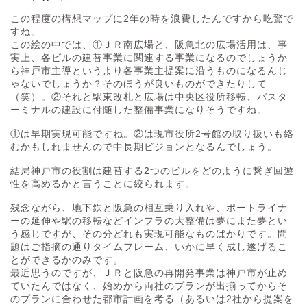
この程度の構想マップに2年の時を浪費したんですから吃驚で
すね。
この絵の中では、①ＪＲ南広場と、阪急北の広場活用は、事
実上、各ビルの建替事業に関連する事業になるのでしょうか
ら神戸市主導というより各事業主提案に沿うものになるんじ
ゃないでしょうか？そのほうが良いものができたりして
（笑）。②それと駅東改札と広場は中央区役所移転、バスタ
ーミナルの建設に付随した整備事業になりそうですね。
①は早期実現可能ですね。②は現市役所2号館の取り扱いも絡
むかもしれませんので中長期ビジョンとなるんでしょう。
結局神戸市の役割は建替する2つのビルをどのように繋ぎ回遊
性を高めるかと言うことに絞られます。
残念ながら、地下鉄と阪急の相互乗り入れや、ポートライナ
ーの延伸や駅の移転などインフラの大整備は夢にまた夢とい
う感じですが、その分どれも実現可能なものばかりです。問
題はご指摘の通りタイムフレーム、いかに早く成し遂げるこ
とができるかのみです。
最近思うのですが、ＪＲと阪急の再開発事業は神戸市が止め
ていたんではなく、始めから両社のプランが出揃ってからそ
のプランに合わせた都市計画を考る（あるいは2社から提案を