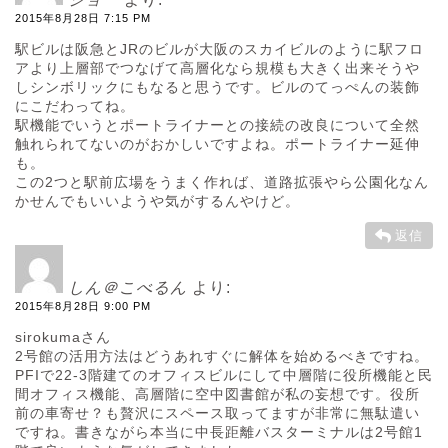
2015年8月28日 7:15 PM
駅ビルは阪急とJRのビルが大阪のスカイビルのように駅フロ
アより上層部でつなげて高層化なら規模も大きく出来そうや
しシンボリックにもなると思うです。ビルのてっぺんの装飾
にこだわってね。
駅機能でいうとポートライナーとの接続の改良について全然
触れられてないのがおかしいですよね。ポートライナー延伸
も。
この2つと駅前広場をうまく作れば、道路拡張やら公園化なん
かせんでもいいようや気がするんやけど。
返信
しん＠こべるん
より:
2015年8月28日 9:00 PM
sirokumaさん
2号館の活用方法はどうあれすぐに解体を始めるべきですね。
PFIで22-3階建てのオフィスビルにして中層階に役所機能と民
間オフィス機能、高層階に空中図書館が私の妄想です。役所
前の車寄せ？も贅沢にスペース取ってますが非常に無駄遣い
ですね。書きながら本当に中長距離バスターミナルは2号館1