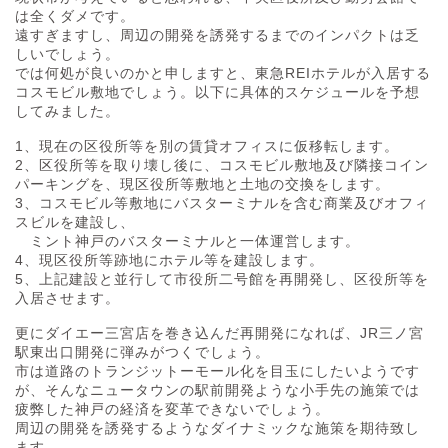
は全くダメです。
遠すぎますし、周辺の開発を誘発するまでのインパクトは乏
しいでしょう。
では何処が良いのかと申しますと、東急REIホテルが入居する
コスモビル敷地でしょう。以下に具体的スケジュールを予想
してみました。
1、現在の区役所等を別の賃貸オフィスに仮移転します。
2、区役所等を取り壊し後に、コスモビル敷地及び隣接コイン
パーキングを、現区役所等敷地と土地の交換をします。
3、コスモビル等敷地にバスターミナルを含む商業及びオフィ
スビルを建設し、
ミント神戸のバスターミナルと一体運営します。
4、現区役所等跡地にホテル等を建設します。
5、上記建設と並行して市役所二号館を再開発し、区役所等を
入居させます。
更にダイエー三宮店を巻き込んだ再開発になれば、JR三ノ宮
駅東出口開発に弾みがつくでしょう。
市は道路のトランジットーモール化を目玉にしたいようです
が、そんなニュータウンの駅前開発ような小手先の施策では
疲弊した神戸の経済を変革できないでしょう。
周辺の開発を誘発するようなダイナミックな施策を期待致し
ます。