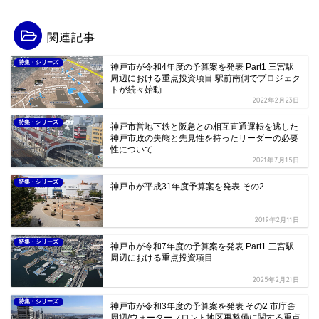
関連記事
特集・シリーズ
神戸市が令和4年度の予算案を発表 Part1 三宮駅
周辺における重点投資項目 駅前南側でプロジェク
トが続々始動
2022年2月23日
特集・シリーズ
神戸市営地下鉄と阪急との相互直通運転を逃した
神戸市政の失態と先見性を持ったリーダーの必要
性について
2021年7月15日
特集・シリーズ
神戸市が平成31年度予算案を発表 その2
2019年2月11日
特集・シリーズ
神戸市が令和7年度の予算案を発表 Part1 三宮駅
周辺における重点投資項目
2025年2月21日
特集・シリーズ
神戸市が令和3年度の予算案を発表 その2 市庁舎
周辺/ウォーターフロント地区再整備に関する重点