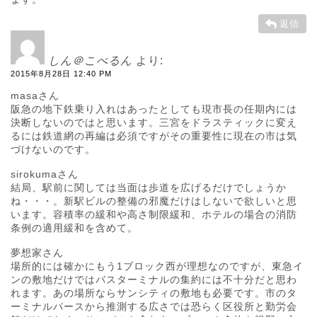
返信
しん＠こべるん
より:
2015年8月28日 12:40 PM
masaさん
阪急の地下鉄乗り入れはあったとしても現市長の任期内には
決断しないのではと思います。三宮をドラスティックに変え
るには鉄道網の再編は必須ですがその重要性に現在の市は気
づけないのです。
sirokumaさん
結局、駅前に関しては当面は歩道を広げるだけでしょうか
ね・・・。新駅ビルの整備の邪魔だけはしないで欲しいと思
います。容積率の緩和や高さ制限緩和、ホテルの場合の消防
条例の適用緩和を含めて。
夢想家さん
場所的には確かにもう1ブロック西が理想なのですが、東急イ
ンの敷地だけではバスターミナルの集約には不十分だと思わ
れます。あの場所ならサンシティの敷地も必要です。市のタ
ーミナルパースから推測する広さでは恐らく区役所と勤労会