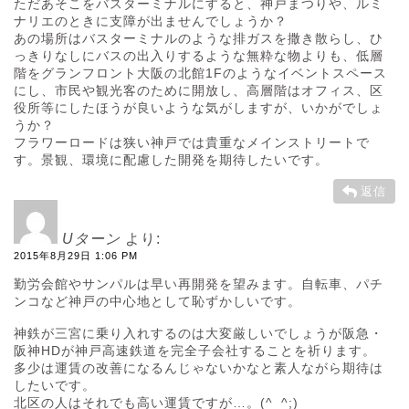
ただあそこをバスターミナルにすると、神戸まつりや、ルミ
ナリエのときに支障が出ませんでしょうか？
あの場所はバスターミナルのような排ガスを撒き散らし、ひ
っきりなしにバスの出入りするような無粋な物よりも、低層
階をグランフロント大阪の北館1Fのようなイベントスペース
にし、市民や観光客のために開放し、高層階はオフィス、区
役所等にしたほうが良いような気がしますが、いかがでしょ
うか？
フラワーロードは狭い神戸では貴重なメインストリートで
す。景観、環境に配慮した開発を期待したいです。
返信
Uターン
より:
2015年8月29日 1:06 PM
勤労会館やサンパルは早い再開発を望みます。自転車、パチ
ンコなど神戸の中心地として恥ずかしいです。
神鉄が三宮に乗り入れするのは大変厳しいでしょうが阪急・
阪神HDが神戸高速鉄道を完全子会社することを祈ります。
多少は運賃の改善になるんじゃないかなと素人ながら期待は
したいです。
北区の人はそれでも高い運賃ですが…。(^_^;)