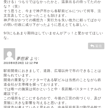
受ける）つもりではなかったかと。温泉出るの待ってたのか
な？（笑）
そう思うと、今まで神戸市から各駅前ビルについて何等、注
文言及してこなかったことも頷けます。
神戸市がかつての構想力・実行力を失い他力に頼ってばかり
の弱い行政に成り下がったように思えとても寂しい。
9/3にもあまり期待はしていませんがアッ！と驚かせてほしい
な。
返信
夢想家
より:
2015年8月28日 12:12 PM
駅前開発におきまして、道路、広場以外で市のできることは
限られています。
開発の重要なファクターである駅ビルは当然のことながら鉄
道会社が主導権を握っております。
では唯一の施策は何かというと中・長距離バスターミナルの
建設です。
この場所をどこにするのかで、今後の三宮の街づくり、及び
景観に大きな影響を与えると思います。
現状市が考えていると思われる、中央区役所及び勤労会館で