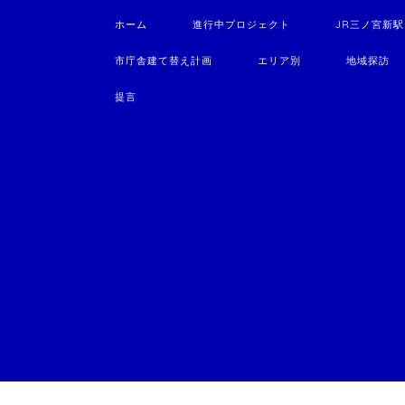
ホーム
進行中プロジェクト
JR三ノ宮新
市庁舎建て替え計画
エリア別
地域探訪
提言