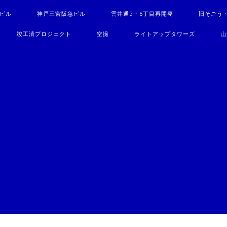
駅ビル
神戸三宮阪急ビル
雲井通5・6丁目再開発
旧そごう
竣工済プロジェクト
空撮
ライトアップタワーズ
山