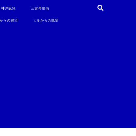
・神戸阪急
三宮再整備
からの眺望
ビルからの眺望