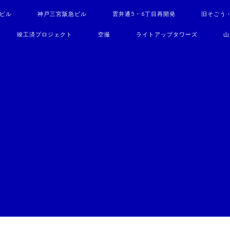
駅ビル
神戸三宮阪急ビル
雲井通5・6丁目再開発
旧そごう
竣工済プロジェクト
空撮
ライトアップタワーズ
山