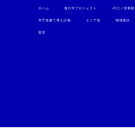
ホーム
進行中プロジェクト
JR三ノ宮新
市庁舎建て替え計画
エリア別
地域探訪
提言