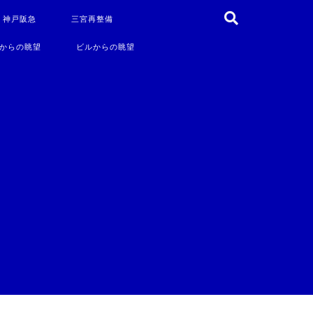
・神戸阪急
三宮再整備
からの眺望
ビルからの眺望