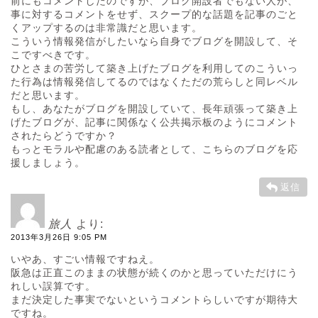
前にもコメントしたのですが、ブログ開設者でもない人が、
事に対するコメントをせず、スクープ的な話題を記事のごと
くアップするのは非常識だと思います。
こういう情報発信がしたいなら自身でブログを開設して、そ
こですべきです。
ひとさまの苦労して築き上げたブログを利用してのこういっ
た行為は情報発信してるのではなくただの荒らしと同レベル
だと思います。
もし、あなたがブログを開設していて、長年頑張って築き上
げたブログが、記事に関係なく公共掲示板のようにコメント
されたらどうですか？
もっとモラルや配慮のある読者として、こちらのブログを応
援しましょう。
返信
旅人
より:
2013年3月26日 9:05 PM
いやあ、すごい情報ですねえ。
阪急は正直このままの状態が続くのかと思っていただけにう
れしい誤算です。
まだ決定した事実でないというコメントらしいですが期待大
ですね。