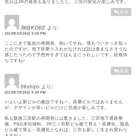
先日はJRの発表もありましたし、三宮の変化が楽しみです。
返信
翔@KOBE
より:
2013年3月26日 5:28 PM
ここにきて阪急の再開発、熱いですね。僕もついさっき知っ
たのですが。地下鉄乗り入れがなければ話は進まなさそうな
感じだったので予想外すぎてほんまにうれしいです。続報待
ちですね♪
返信
96ships
より:
2013年3月26日 5:39 PM
いよいよ新ビルの建設ですね～。高層ビルではありません
が、デザインが良いビルだけに完成が楽しみです。
私も阪急三宮駅の再開発には驚きました。三宮地下通路整
備、P&G本社移転、JR三ノ宮駅ビル建て替え・高層化、阪急
ビル建て替え・高層化となれば、三宮も新しく生まれ変わり
ますね！