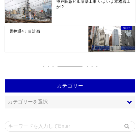
神戸阪急ビル増築工事 いよいよ本格着工
か!?
雲井通4丁目計画
カテゴリー