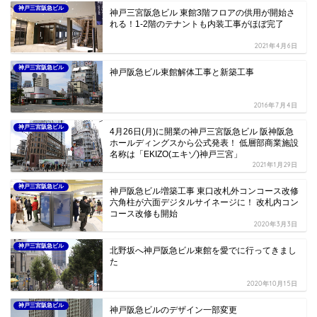
神戸三宮阪急ビル
神戸三宮阪急ビル 東館3階フロアの供用が開始さ
れる！1-2階のテナントも内装工事がほぼ完了
2021年4月6日
神戸三宮阪急ビル
神戸阪急ビル東館解体工事と新築工事
2016年7月4日
神戸三宮阪急ビル
4月26日(月)に開業の神戸三宮阪急ビル 阪神阪急
ホールディングスから公式発表！ 低層部商業施設
名称は「EKIZO(エキゾ)神戸三宮」
2021年1月29日
神戸三宮阪急ビル
神戸阪急ビル増築工事 東口改札外コンコース改修
六角柱が六面デジタルサイネージに！ 改札内コン
コース改修も開始
2020年3月3日
神戸三宮阪急ビル
北野坂へ神戸阪急ビル東館を愛でに行ってきまし
た
2020年10月15日
神戸三宮阪急ビル
神戸阪急ビルのデザイン一部変更