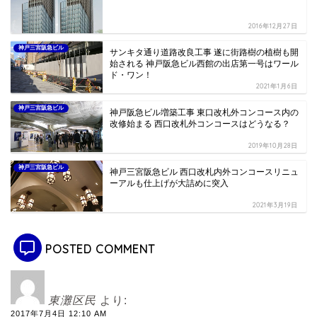
2016年12月27日
神戸三宮阪急ビル
サンキタ通り道路改良工事 遂に街路樹の植樹も開
始される 神戸阪急ビル西館の出店第一号はワール
ド・ワン！
2021年1月6日
神戸三宮阪急ビル
神戸阪急ビル増築工事 東口改札外コンコース内の
改修始まる 西口改札外コンコースはどうなる？
2019年10月28日
神戸三宮阪急ビル
神戸三宮阪急ビル 西口改札内外コンコースリニュ
ーアルも仕上げが大詰めに突入
2021年3月19日
POSTED COMMENT
東灘区民
より:
2017年7月4日 12:10 AM