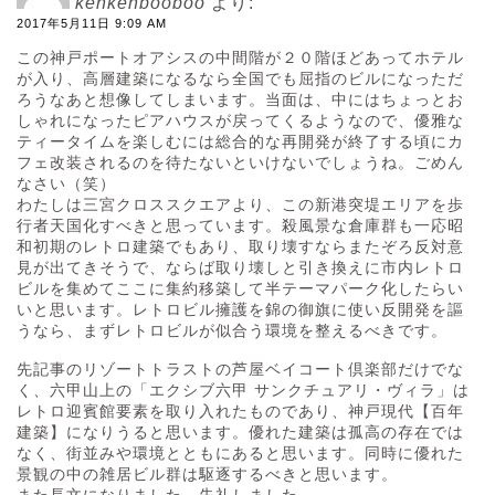
kenkenbooboo
より:
2017年5月11日 9:09 AM
この神戸ポートオアシスの中間階が２０階ほどあってホテル
が入り、高層建築になるなら全国でも屈指のビルになっただ
ろうなあと想像してしまいます。当面は、中にはちょっとお
しゃれになったピアハウスが戻ってくるようなので、優雅な
ティータイムを楽しむには総合的な再開発が終了する頃にカ
フェ改装されるのを待たないといけないでしょうね。ごめん
なさい（笑）
わたしは三宮クロススクエアより、この新港突堤エリアを歩
行者天国化すべきと思っています。殺風景な倉庫群も一応昭
和初期のレトロ建築でもあり、取り壊すならまたぞろ反対意
見が出てきそうで、ならば取り壊しと引き換えに市内レトロ
ビルを集めてここに集約移築して半テーマパーク化したらい
いと思います。レトロビル擁護を錦の御旗に使い反開発を謳
うなら、まずレトロビルが似合う環境を整えるべきです。
先記事のリゾートトラストの芦屋ベイコート倶楽部だけでな
く、六甲山上の「エクシブ六甲 サンクチュアリ・ヴィラ」は
レトロ迎賓館要素を取り入れたものであり、神戸現代【百年
建築】になりうると思います。優れた建築は孤高の存在では
なく、街並みや環境とともにあると思います。同時に優れた
景観の中の雑居ビル群は駆逐するべきと思います。