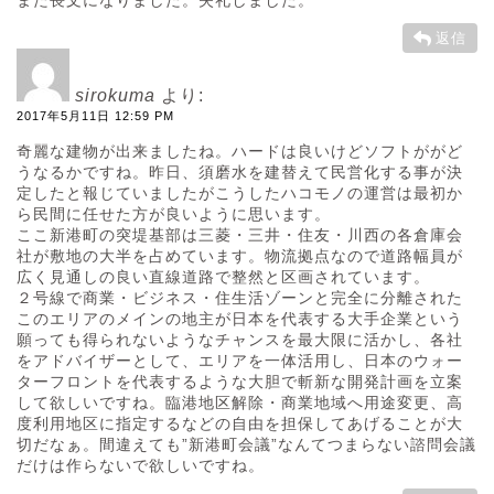
また長文になりました。失礼しました。
返信
sirokuma
より:
2017年5月11日 12:59 PM
奇麗な建物が出来ましたね。ハードは良いけどソフトががど
うなるかですね。昨日、須磨水を建替えて民営化する事が決
定したと報じていましたがこうしたハコモノの運営は最初か
ら民間に任せた方が良いように思います。
ここ新港町の突堤基部は三菱・三井・住友・川西の各倉庫会
社が敷地の大半を占めています。物流拠点なので道路幅員が
広く見通しの良い直線道路で整然と区画されています。
２号線で商業・ビジネス・住生活ゾーンと完全に分離された
このエリアのメインの地主が日本を代表する大手企業という
願っても得られないようなチャンスを最大限に活かし、各社
をアドバイザーとして、エリアを一体活用し、日本のウォー
ターフロントを代表するような大胆で斬新な開発計画を立案
して欲しいですね。臨港地区解除・商業地域へ用途変更、高
度利用地区に指定するなどの自由を担保してあげることが大
切だなぁ。間違えても”新港町会議”なんてつまらない諮問会議
だけは作らないで欲しいですね。