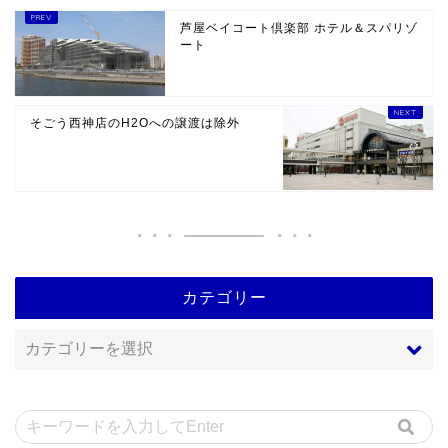
芦屋ベイコート倶楽部 ホテル＆スパリゾ
ート
そごう西神店のH2Oへの譲渡は除外
カテゴリー