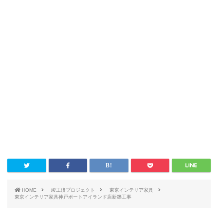
HOME
竣工済プロジェクト
東京インテリア家具
東京インテリア家具神戸ポートアイランド店新築工事