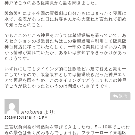
神戸そごうのある従業員から話を聞きました。
阪急阪神による今回の買収劇は自分たちにはまったく寝耳に
水で、発表があった日にお客さんから大変ねと言われて初め
て知ったとのこと。
でもここのところ神戸そごうでは希望退職を募っていて、あ
るセクションの従業員たちはこの希望退職を利用して阪急阪
神百貨店に移っていたらしく、一部の従業員にはずいぶん前
から情報が漏れていたか、あるいは察知するきっかけがあっ
たようです。
いずれにしてもタイミング的には阪急ビル建て替えと期を一
にしているので、阪急阪神としては撤退続きだった神戸エリ
アで再起を図るため、このタイミングでどうしてもこの神戸
そごうが欲しかったというのは間違いなさそうです。
返信
sirokuma
より:
2016年10月14日 4:41 PM
三宮駅前開発が俄然熱を帯びてきましたね。5～10年でこの付
近の景色は全く変わるんでしょうね。フラワーロード東地区