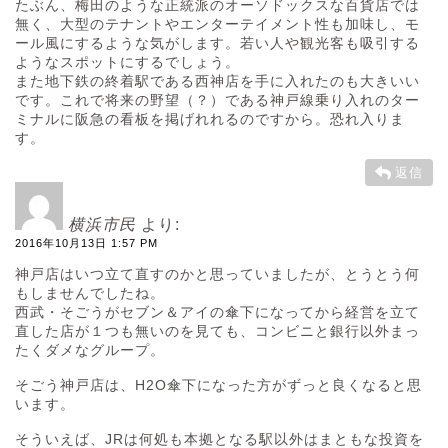
たぶん、梅田のような正統派のオーソドックスな百貨店では
無く、大型のテナントやエンターテイメント性も加味し、モ
ール風にするような気がします。若い人や観光客も吸引する
ようなスポットにするでしょう。
また地下鉄の終着駅である西神店を手に入れたのも大きいい
です。これで将来の野望（？）である神戸線乗り入れのター
ミナルに阪急の看板を掲げれれるのですから。恐れ入りま
す。
返信
横浜市民
より:
2016年10月13日 1:57 PM
神戸店はいつ立て直すのかと思っていましたが、とうとう何
もしませんでしたね。
西武・そごうがセブン＆アイの傘下になってから経営を立て
直した店が１つも無いのを見ても、コンビニと銀行以外まっ
たくダメなグループ。
そごう神戸店は、H2O傘下になった方がずっと良くなると思
います。
そういえば、JRは何処も本拠となる駅以外はまともな投資を