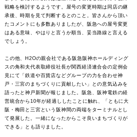
戦略を検討するようです。屋号の変更時期は同店の継
承後、時期を見て判断するとのこと。皆さんから頂い
たコメントにも多数ありましたが、阪急への屋号変更
はある意味、やはりと言うか順当、妥当路線と言える
でしょう。
この他、H2Oの親会社である阪急阪神ホールディング
スの角和夫代表取締役社長が関西経済連合会の定例会
見にて「鉄道や百貨店などグループの力を合わせ神
戸・三宮のまちづくりに貢献したい」との意気込みを
語ったと神戸新聞が報じました。阪急、阪神電鉄の経
営統合から10年が経過ししたことに触れ、「ともに大
阪・梅田と三宮という阪神間の両端をターミナルとし
て発展した。一緒になったからこそ良いまちづくりが
できる」とも語りました。