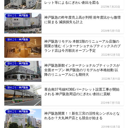
レット等によるにぎわい創出を図る
2023年7月20日
旧そごう・神戸阪急
神戸阪急の昨年度売上高が判明 前年度比から微増
に留まる 減損損失も計上
2026年5月15日
旧そごう・神戸阪急
神戸阪急リモデル 本館1階のリニューアル店舗の
開業が進む インターナショナルブティックスのブ
ランド店は今月順次オープン予定
2022年12月5日
旧そごう・神戸阪急
神戸阪急新館インターナショナルブティックスが
全面オープン 神戸阪急のリモデルが本格始動 以
降のリニューアルにも期待大
2022年7月11日
旧そごう・神戸阪急
葺合南37号線KOBEパークレット設置工事が開始
される 神戸阪急周辺のにぎわい創出に貢献
2024年7月15日
旧そごう・神戸阪急
神戸阪急開業！！新生三宮の活性化シンボルとな
れるか？大丸神戸店とも競合が始まる
2019年10月7日