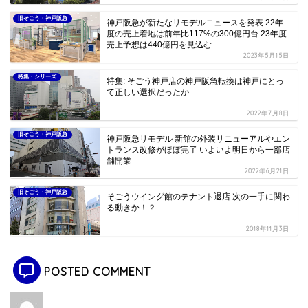
旧そごう・神戸阪急
神戸阪急が新たなリモデルニュースを発表 22年
度の売上着地は前年比117%の300億円台 23年度
売上予想は440億円を見込む
2023年5月15日
特集・シリーズ
特集: そごう神戸店の神戸阪急転換は神戸にとっ
て正しい選択だったか
2022年7月8日
旧そごう・神戸阪急
神戸阪急リモデル 新館の外装リニューアルやエン
トランス改修がほぼ完了 いよいよ明日から一部店
舗開業
2022年6月21日
旧そごう・神戸阪急
そごうウイング館のテナント退店 次の一手に関わ
る動きか！？
2018年11月3日
POSTED COMMENT