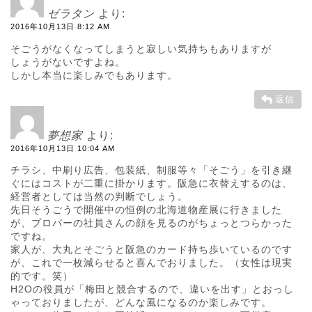
ゼラタン
より:
2016年10月13日 8:12 AM
そごうがなくなってしまうと寂しい気持ちもありますが
しょうがないですよね。
しかし本当に楽しみでもあります。
返信
夢想家
より:
2016年10月13日 10:04 AM
チラシ、中刷り広告、包装紙、制服等々「そごう」を引き継
ぐにはコストが二重に掛かります。阪急に衣替えするのは、
経営者としては当然の判断でしょう。
先日そうごうで開催中の恒例の北海道物産展に行きました
が、プロパーの社員さんの顔を見るのがちょっとつらかった
ですね。
家人が、大丸とそごうと阪急のカード持ち歩いているのです
が、これで一枚減らせると喜んでおりました。（女性は現実
的です。笑）
H2Oの役員が「梅田と競合するので、違いを出す」とおっし
ゃっておりましたが、どんな風になるのか楽しみです。