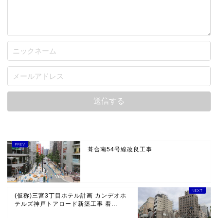
葺合南54号線改良工事
(仮称)三宮3丁目ホテル計画 カンデオホ
テルズ神戸トアロード新築工事 着...