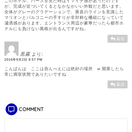
このホテル、パースを見た時はイマイチ感があったのです
が、完成が近づいてくるとなかなかいい外観だと思います。
全体がグレーのグラデーションで、垂直のラインを意識した
マリオンとバルコニーの手すりが非対称な柵組になっていて
瀟洒感があります。エントランス周辺が豪華だったら都市ホ
テルにも負けない風格が出るんですがね。
返信
黒霧
より:
2016年9月2日 8:57 PM
こんばんは ここは呑んべえには絶好の場所 w 開業したら
常に満室状態でありたいですね
返信
COMMENT