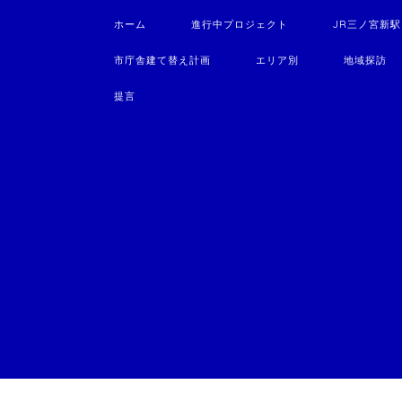
ホーム
進行中プロジェクト
JR三ノ宮新
市庁舎建て替え計画
エリア別
地域探訪
提言