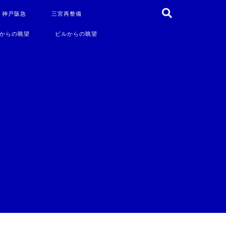
・神戸阪急
三宮再整備
からの眺望
ビルからの眺望