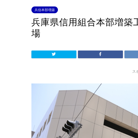
兵信本部増築
兵庫県信用組合本部増築
場
ス