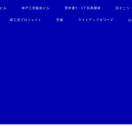
駅ビル
神戸三宮阪急ビル
雲井通5・6丁目再開発
旧そごう
竣工済プロジェクト
空撮
ライトアップタワーズ
山