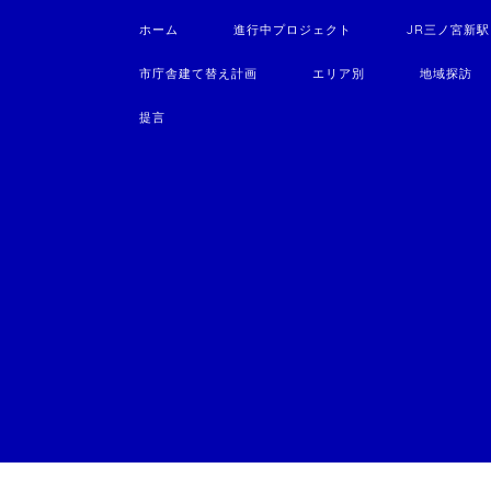
ホーム
進行中プロジェクト
JR三ノ宮新
市庁舎建て替え計画
エリア別
地域探訪
提言