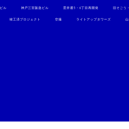
駅ビル
神戸三宮阪急ビル
雲井通5・6丁目再開発
旧そごう
竣工済プロジェクト
空撮
ライトアップタワーズ
山