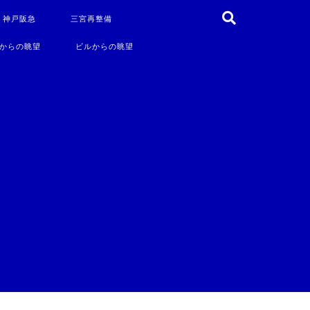
・神戸阪急
三宮再整備
からの眺望
ビルからの眺望