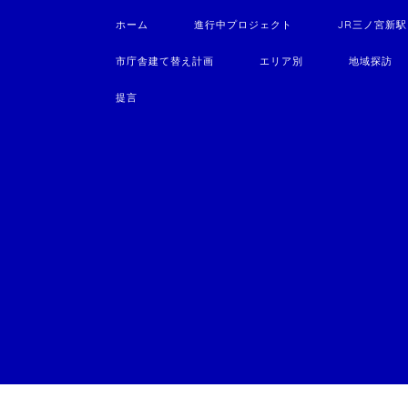
ホーム
進行中プロジェクト
JR三ノ宮新
市庁舎建て替え計画
エリア別
地域探訪
提言