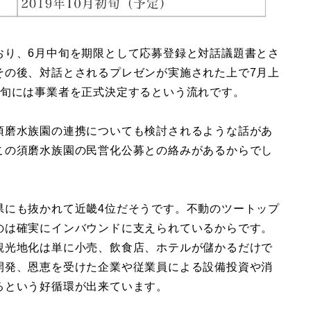
おり、6月中旬を期限として応募登録と対話議題書とさ
その後、対話とされるプレゼンが実施された上で7月上
上旬には事業者を正式決定するという流れです。
須磨水族園の連携についても検討されるような話があ
この須磨水族園の民営化公募との絡みがあるからでし
県にも抜かれて近畿4位だそうです。不動のツートップ
のは確実にインバウンドに支えられているからです。
観光地化は単に小売、飲食店、ホテルが儲かるだけで
開発、恩恵を受けた企業や従業員による設備投資や消
るという好循環が出来ています。