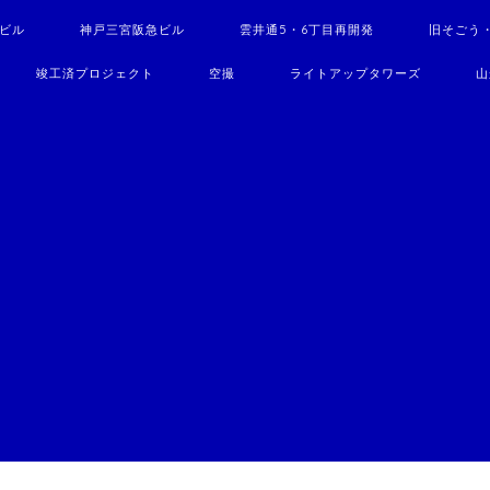
駅ビル
神戸三宮阪急ビル
雲井通5・6丁目再開発
旧そごう
竣工済プロジェクト
空撮
ライトアップタワーズ
山