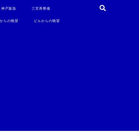
・神戸阪急
三宮再整備
からの眺望
ビルからの眺望