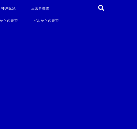
・神戸阪急
三宮再整備
からの眺望
ビルからの眺望