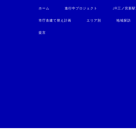
ホーム
進行中プロジェクト
JR三ノ宮新
市庁舎建て替え計画
エリア別
地域探訪
提言