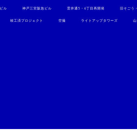
駅ビル
神戸三宮阪急ビル
雲井通5・6丁目再開発
旧そごう
竣工済プロジェクト
空撮
ライトアップタワーズ
山