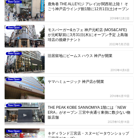
New Open
鹿角巷 THE ALLEY(ジ アレイ)が関西初上陸！ そ
ごう神戸店ウイング館1階に12月1日(土)オープン
2018年12月2日
New Open
モスバーガー&カフェ 神戸元町店 (MOS&CAFE)
が元町駅前に3月31日(木)にオープン予定 上島珈
琲店の後継テナント
2022年3月23日
New Open
旧居留地にビームス ハウス 神戸が開業
2010年4月6日
New Open
ヤマハミュージック 神戸店が開業
2016年6月19日
New Open
THE PEAK KOBE SANNOMIYA 1階には「NEW
ERA」がオープン 三宮中央通り東側に数少ない物
販店舗
2023年10月14日
New Open
キディランド三宮店・スヌーピータウンショップ