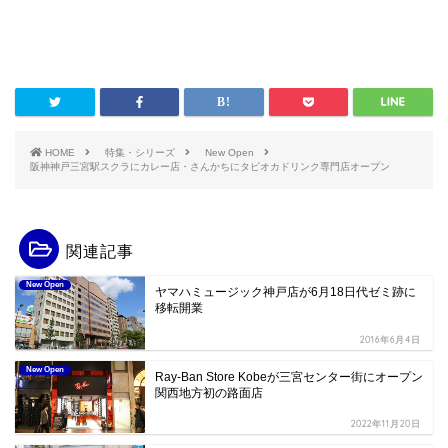
HOME
特集・シリーズ
New Open
阪神神戸三宮駅スクラにカレー店・さんかちにタピオカドリンク専門店オープン
関連記事
New Open
ヤマハミュージック神戸店が6月18日代ゼミ跡に
移転開業
2016年6月4日
New Open
Ray-Ban Store Kobeが三宮センター街にオープン
関西地方初の路面店
2022年11月20日