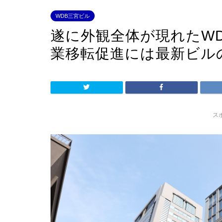
WDB三宮ビル
遂に外観全体が現れたWD
業移転促進には最新ビル
ス