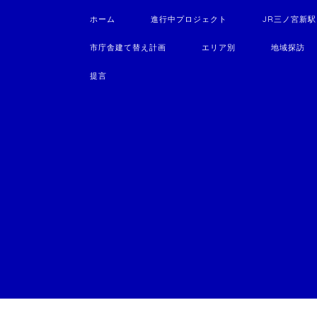
ホーム
進行中プロジェクト
JR三ノ宮新
市庁舎建て替え計画
エリア別
地域探訪
提言