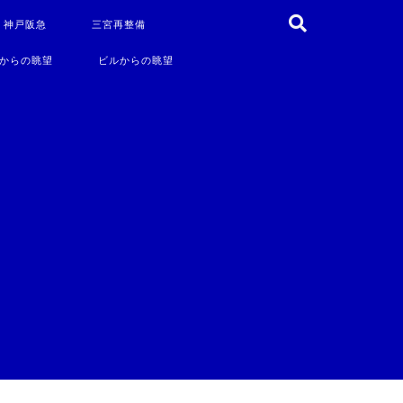
・神戸阪急
三宮再整備
からの眺望
ビルからの眺望