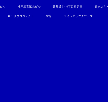
駅ビル
神戸三宮阪急ビル
雲井通5・6丁目再開発
旧そごう
竣工済プロジェクト
空撮
ライトアップタワーズ
山