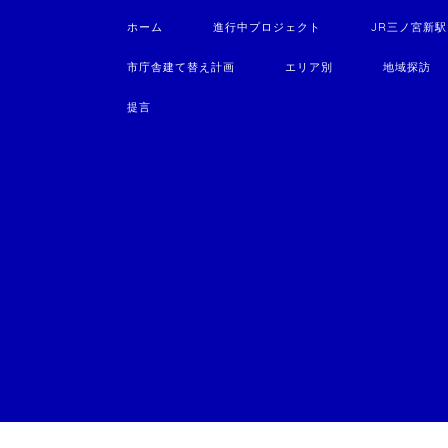
ホーム
進行中プロジェクト
JR三ノ宮新
市庁舎建て替え計画
エリア別
地域探訪
提言