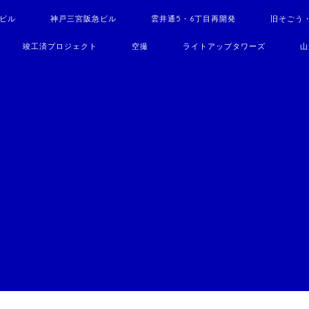
駅ビル
神戸三宮阪急ビル
雲井通5・6丁目再開発
旧そごう
竣工済プロジェクト
空撮
ライトアップタワーズ
山