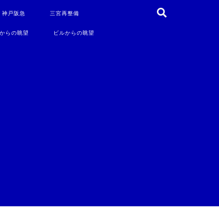
・神戸阪急
三宮再整備
からの眺望
ビルからの眺望