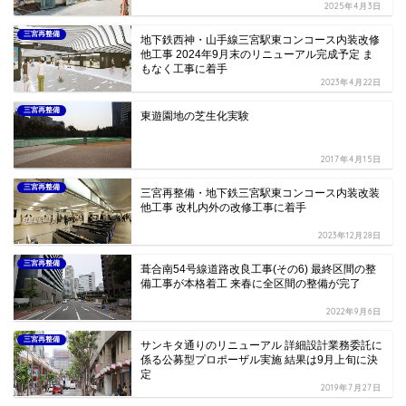
2025年4月3日
三宮再整備
地下鉄西神・山手線三宮駅東コンコース内装改修
他工事 2024年9月末のリニューアル完成予定 ま
もなく工事に着手
2023年4月22日
三宮再整備
東遊園地の芝生化実験
2017年4月15日
三宮再整備
三宮再整備・地下鉄三宮駅東コンコース内装改装
他工事 改札内外の改修工事に着手
2023年12月28日
三宮再整備
葺合南54号線道路改良工事(その6) 最終区間の整
備工事が本格着工 来春に全区間の整備が完了
2022年9月6日
三宮再整備
サンキタ通りのリニューアル 詳細設計業務委託に
係る公募型プロポーザル実施 結果は9月上旬に決
定
2019年7月27日