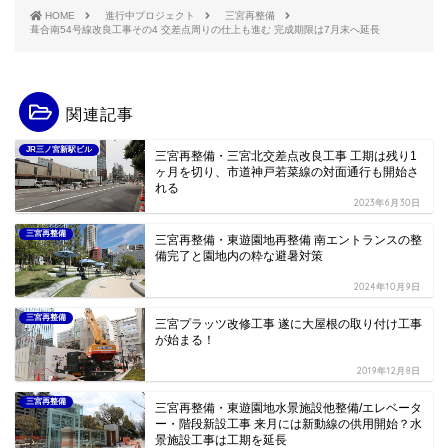
HOME
進行中プロジェクト
三宮再整備
葺合南54号線改良工事その4 交差点周りの仕上も進む 完成期限は7月末へ延長
関連記事
JR三ノ宮新駅ビル
三宮再整備・三宮北交差点改良工事 工期は残り1
ヶ月を切り、市道神戸若菜線の対面通行も開始さ
れる
2023年6月30日
三宮再整備
三宮再整備・東遊園地再整備 南エントランスの整
備完了と園地内の粋な避暑対策
2024年10月9日
三宮再整備
三宮プラッツ改修工事 遂に大屋根の取り付け工事
が始まる！
2019年12月8日
三宮再整備
三宮再整備・東遊園地水景施設他整備/エレベータ
ー・階段新設工事 来月には新動線の供用開始？水
景施設工事は工期を延長