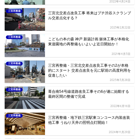
2022年4月24日
三宮再整備
三宮北交差点改良工事 将来はプチ渋谷スクランブ
ル交差点化する？
2023年2月22日
三宮再整備
こどもの本の森 神戸 新築計画 躯体工事が本格化
東遊園地の再整備もいよいよ近日開始か！
2021年4月3日
三宮再整備
三宮再整備・三宮北交差点改良工事その2が本格
的にスタート 交差点改良を元に駅前の高度利用を
促進したい
2025年3月28日
三宮再整備
葺合南54号線道路改良工事その6が遂に始動する
最終区間の整備で完成
2022年6月16日
三宮再整備
三宮再整備・地下鉄三宮駅東コンコース内装改装
他工事 うねり天井の照明点灯開始！
2024年11月29日