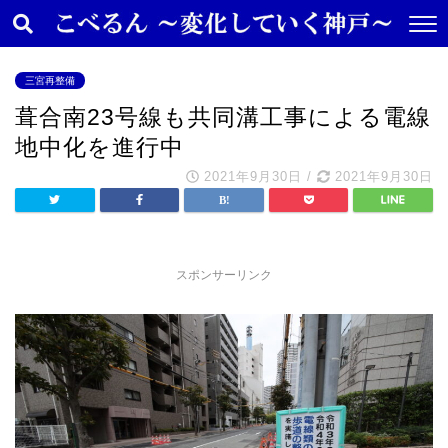
三宮再整備
葺合南23号線も共同溝工事による電線
地中化を進行中
2021年9月30日
/
2021年9月30日
スポンサーリンク