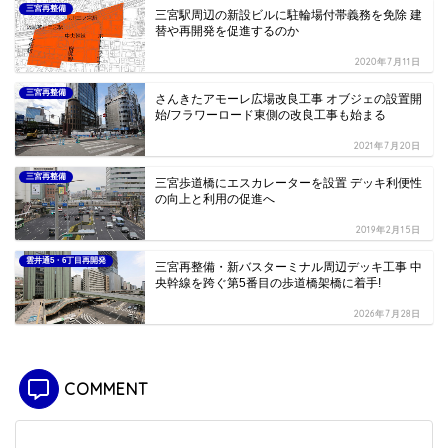
三宮再整備
三宮駅周辺の新設ビルに駐輪場付帯義務を免除 建
替や再開発を促進するのか
2020年7月11日
三宮再整備
さんきたアモーレ広場改良工事 オブジェの設置開
始/フラワーロード東側の改良工事も始まる
2021年7月20日
三宮再整備
三宮歩道橋にエスカレーターを設置 デッキ利便性
の向上と利用の促進へ
2019年2月15日
雲井通5・6丁目再開発
三宮再整備・新バスターミナル周辺デッキ工事 中
央幹線を跨ぐ第5番目の歩道橋架橋に着手!
2026年7月28日
COMMENT