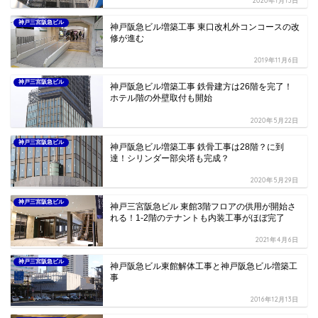
2020年1月13日
神戸三宮阪急ビル
神戸阪急ビル増築工事 東口改札外コンコースの改
修が進む
2019年11月6日
神戸三宮阪急ビル
神戸阪急ビル増築工事 鉄骨建方は26階を完了！
ホテル階の外壁取付も開始
2020年5月22日
神戸三宮阪急ビル
神戸阪急ビル増築工事 鉄骨工事は28階？に到
達！シリンダー部尖塔も完成？
2020年5月29日
神戸三宮阪急ビル
神戸三宮阪急ビル 東館3階フロアの供用が開始さ
れる！1-2階のテナントも内装工事がほぼ完了
2021年4月6日
神戸三宮阪急ビル
神戸阪急ビル東館解体工事と神戸阪急ビル増築工
事
2016年12月13日