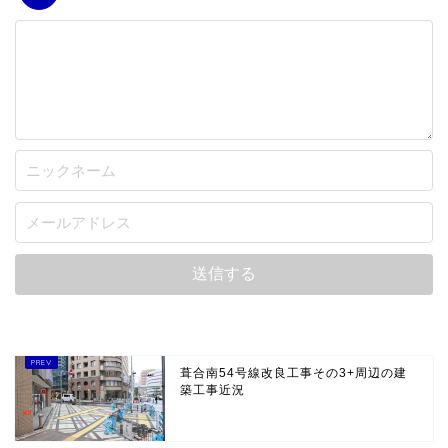
葺合南54号線改良工事その3+周辺の建
築工事近況