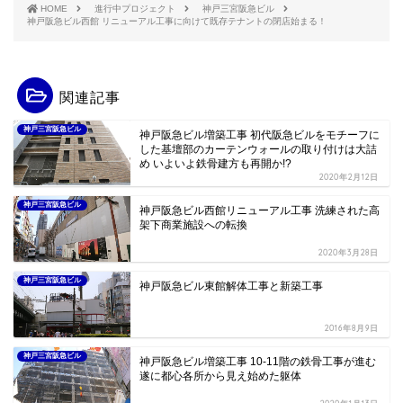
HOME
進行中プロジェクト
神戸三宮阪急ビル
神戸阪急ビル西館 リニューアル工事に向けて既存テナントの閉店始まる！
関連記事
神戸三宮阪急ビル
神戸阪急ビル増築工事 初代阪急ビルをモチーフに
した基壇部のカーテンウォールの取り付けは大詰
め いよいよ鉄骨建方も再開か!?
2020年2月12日
神戸三宮阪急ビル
神戸阪急ビル西館リニューアル工事 洗練された高
架下商業施設への転換
2020年3月28日
神戸三宮阪急ビル
神戸阪急ビル東館解体工事と新築工事
2016年8月9日
神戸三宮阪急ビル
神戸阪急ビル増築工事 10-11階の鉄骨工事が進む
遂に都心各所から見え始めた躯体