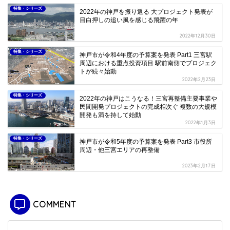
特集・シリーズ
2022年の神戸を振り返る 大プロジェクト発表が
目白押しの追い風を感じる飛躍の年
2022年12月30日
特集・シリーズ
神戸市が令和4年度の予算案を発表 Part1 三宮駅
周辺における重点投資項目 駅前南側でプロジェク
トが続々始動
2022年2月23日
特集・シリーズ
2022年の神戸はこうなる！三宮再整備主要事業や
民間開発プロジェクトの完成相次ぐ 複数の大規模
開発も満を持して始動
2022年1月3日
特集・シリーズ
神戸市が令和5年度の予算案を発表 Part3 市役所
周辺・他三宮エリアの再整備
2023年2月17日
COMMENT