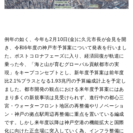
例年の如く、今年も2月10日(金)に久元市長が会見を開
き、令和6年度の神戸市予算案について発表を行いまし
た。ポストコロナフェーズに入り、経済回復が軌道に
乗った今、「海と⼭が育むグローバル貢献都市の実
現」をキープコンセプトとし、新年度予算案は前年度
比2.1%プラスとなる1.93兆円の予算編成計上を予定し
ました。都市開発の観点における来年度予算案にはあ
まり多くの新規事項は見受けられず、進行中の都心三
宮・ウォーターフロント地区の再整備やリノベーショ
ン・神戸の拠点駅周辺再整備に重点を置いている編成
です。しかし来年度以降は神戸空港の機能拡大と国際
化に向けた正念場に突入していく為、インフラ整備に