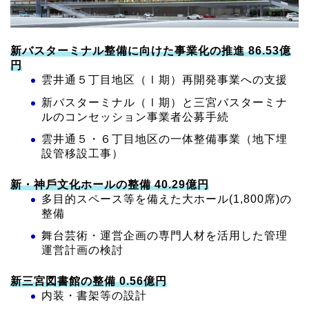
新バスターミナル整備に向けた事業化の推進 86.53億
円
雲井通５丁⽬地区（Ⅰ期）再開発事業への⽀援
新バスターミナル（Ⅰ期）と三宮バスターミナ
ルのコンセッション事業者公募⼿続
雲井通５・６丁⽬地区の⼀体整備事業（地下埋
設管移設⼯事）
新・神⼾⽂化ホールの整備 40.29億円
多目的スペース等を備えた大ホール(1,800席)の
整備
舞台芸術・運営企画の専⾨⼈材を活⽤した管理
運営計画の検討
新三宮図書館の整備 0.56億円
内装・書架等の設計