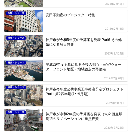
2023年2月16日
特集・シリーズ
安田不動産のプロジェクト特集
2012年2月16日
特集・シリーズ
神戸市が令和5年度の予算案を発表 Part6 その他
気になる項目特集
2023年2月23日
特集・シリーズ
平成29年度予算に見る今後の都心・三宮/ウォー
ターフロント地区・地域拠点の再整備
2017年2月20日
特集・シリーズ
神戸市今年度公共事業工事発注予定プロジェクト
Part1 第2四半期(7〜9月期)
2023年9月2日
特集・シリーズ
神戸市が令和2年度の予算案を発表 その2 拠点駅
周辺のリノベーションに重点投資
2020年2月22日