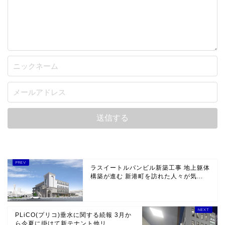
ラスイートルパンビル新築工事 地上躯体
構築が進む 新港町を訪れた人々が気...
PLiCO(プリコ)垂水に関する続報 3月か
ら今夏に掛けて新テナント他リ...