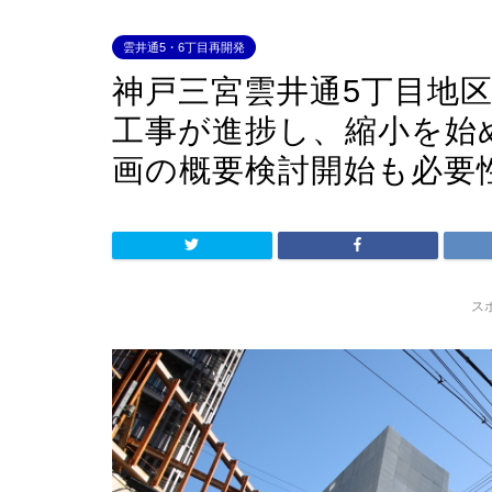
雲井通5・6丁目再開発
神戸三宮雲井通5丁目地区
工事が進捗し、縮小を始め
画の概要検討開始も必要
ス