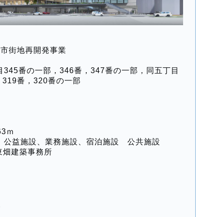
種市街地再開発事業
345番の一部，346番，347番の一部，同五丁目
番，319番，320番の一部
63ｍ
、公益施設、業務施設、宿泊施設 公共施設
 東畑建築事務所
幅