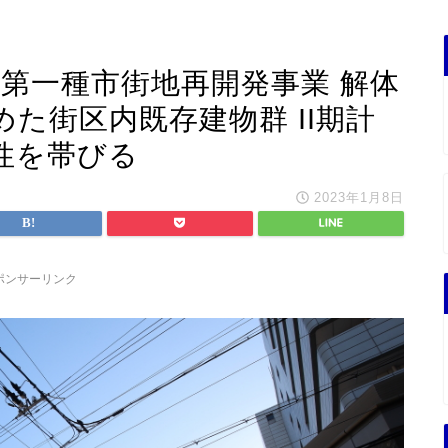
第一種市街地再開発事業 解体
た街区内既存建物群 II期計
性を帯びる
2023年1月8日
ポンサーリンク