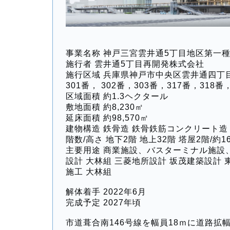
事業名称 神戸三宮雲井通5丁目地区第一
施行者 雲井通5丁目再開発株式会社
施行区域 兵庫県神戸市中央区雲井通四丁目
301番， 302番，303番，317番，318
区域面積 約1.3ヘクタール
敷地面積 約8,230㎡
延床面積 約98,570㎡
建物構造 鉄骨造 鉄骨鉄筋コンクリート造
階数/高さ 地下2階 地上32階 塔屋2階/約1
主要用途 商業施設、バスターミナル施設
設計 大林組 三菱地所設計 坂茂建築設計
施工 大林組
解体着手 2022年6月
完成予定 2027年頃
市道葺合南146号線を幅員18ｍに道路拡