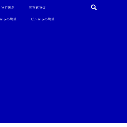
・神戸阪急
三宮再整備
からの眺望
ビルからの眺望