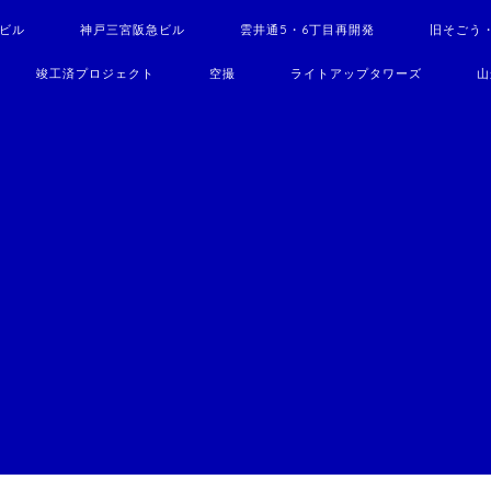
駅ビル
神戸三宮阪急ビル
雲井通5・6丁目再開発
旧そごう
竣工済プロジェクト
空撮
ライトアップタワーズ
山