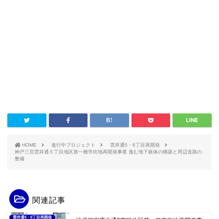
HOME
進行中プロジェクト
雲井通5・6丁目再開発
神戸三宮雲井通５丁目地区第一種市街地再開発事業 進む地下躯体の構築と周辺道路の
整備
関連記事
雲井通5・6丁目再開発