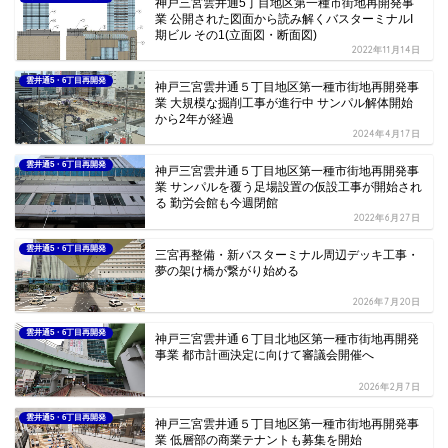
神戸三宮雲井通5丁目地区第一種市街地再開発事
業 公開された図面から読み解くバスターミナルI
期ビル その1(立面図・断面図)
2022年11月14日
雲井通5・6丁目再開発
神戸三宮雲井通５丁目地区第一種市街地再開発事
業 大規模な掘削工事が進行中 サンパル解体開始
から2年が経過
2024年4月17日
雲井通5・6丁目再開発
神戸三宮雲井通５丁目地区第一種市街地再開発事
業 サンパルを覆う足場設置の仮設工事が開始され
る 勤労会館も今週閉館
2022年6月27日
雲井通5・6丁目再開発
三宮再整備・新バスターミナル周辺デッキ工事・
夢の架け橋が繋がり始める
2026年7月20日
雲井通5・6丁目再開発
神戸三宮雲井通６丁目北地区第一種市街地再開発
事業 都市計画決定に向けて審議会開催へ
2026年2月7日
雲井通5・6丁目再開発
神戸三宮雲井通５丁目地区第一種市街地再開発事
業 低層部の商業テナントも募集を開始