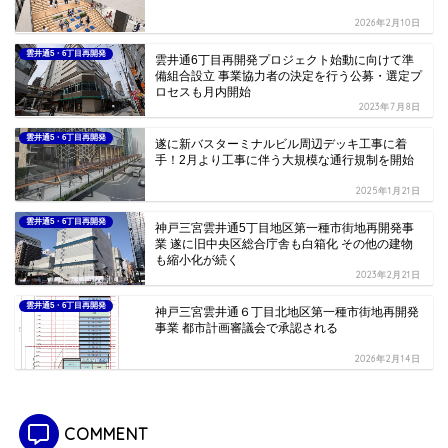
2026年2月10日
雲井通5・6丁目再開発
雲井通6丁目再開発プロジェクト始動に向けて準
備組合設立 事業協力者の決定を行う公募・選定プ
ロセスも月内開始
2023年7月8日
雲井通5・6丁目再開発
遂に新バスターミナルビル周辺デッキ工事に着
手！2月より工事に伴う大規模な通行規制を開始
2025年1月21日
雲井通5・6丁目再開発
神戸三宮雲井通5丁目地区第一種市街地再開発事
業 遂に旧中央区総合庁舎も白箱化 その他の建物
も縮小化が続く
2023年2月21日
雲井通5・6丁目再開発
神戸三宮雲井通６丁目北地区第一種市街地再開発
事業 都市計画審議会で承認される
2026年2月14日
COMMENT