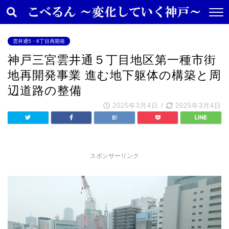
雲井通5・6丁目再開発
神戸三宮雲井通５丁目地区第一種市街
地再開発事業 進む地下躯体の構築と周
辺道路の整備
2025年3月4日
/
2025年3月4日
スポンサーリンク