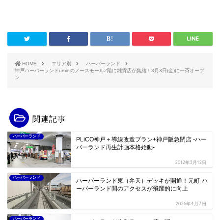
HOME
エリア別
ハーバーランド
神戸ハーバーランドumieのノースモール2階に雑貨店が集結！3月3日(金)に一斉オープ
ン
関連記事
ハーバーランド
PLiCO神戸＋導線改造プラン+神戸阪急閉店 -ハー
バーランド再生計画本格始動-
2012年3月12日
ハーバーランド
ハーバーランド東（弁天）デッキが開通！元町-ハ
ーバーランド間のアクセスが飛躍的に向上
2026年4月7日
ハーバーランド