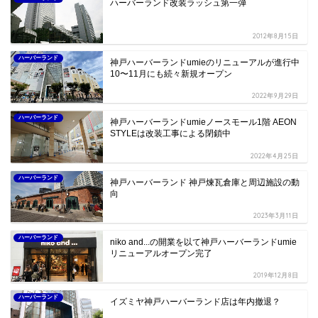
ハーバーランド改装ラッシュ第一弾
2012年8月15日
ハーバーランド
神戸ハーバーランドumieのリニューアルが進行中
10〜11月にも続々新規オープン
2022年9月29日
ハーバーランド
神戸ハーバーランドumieノースモール1階 AEON
STYLEは改装工事による閉鎖中
2022年4月25日
ハーバーランド
神戸ハーバーランド 神戸煉瓦倉庫と周辺施設の動
向
2023年3月11日
ハーバーランド
niko and...の開業を以て神戸ハーバーランドumie
リニューアルオープン完了
2019年12月8日
ハーバーランド
イズミヤ神戸ハーバーランド店は年内撤退？