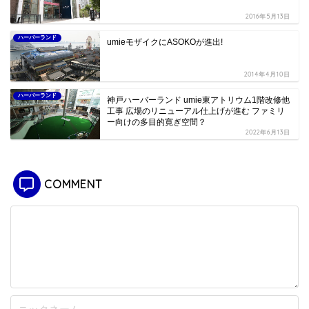
2016年5月13日
ハーバーランド
umieモザイクにASOKOが進出!
2014年4月10日
ハーバーランド
神戸ハーバーランド umie東アトリウム1階改修他
工事 広場のリニューアル仕上げが進む ファミリ
ー向けの多目的寛ぎ空間？
2022年6月13日
COMMENT