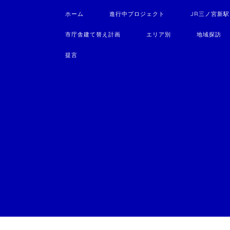
ホーム
進行中プロジェクト
JR三ノ宮新
市庁舎建て替え計画
エリア別
地域探訪
提言