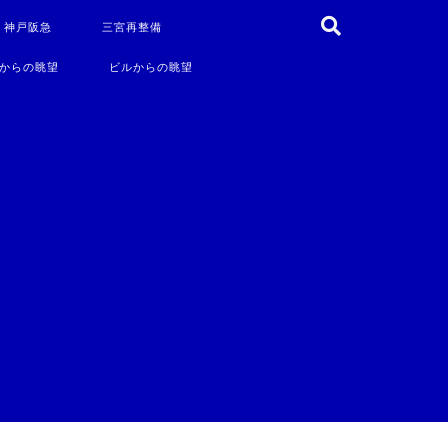
・神戸阪急
三宮再整備
からの眺望
ビルからの眺望