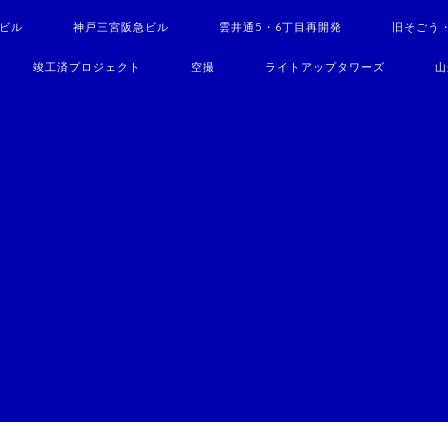
駅ビル
神戸三宮阪急ビル
雲井通5・6丁目再開発
旧そごう
竣工済プロジェクト
空撮
ライトアップタワーズ
山