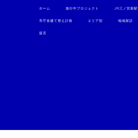
ホーム
進行中プロジェクト
JR三ノ宮新
市庁舎建て替え計画
エリア別
地域探訪
提言