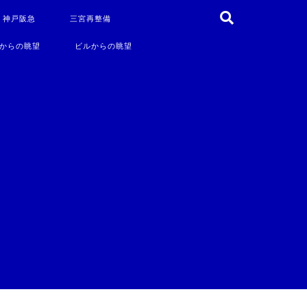
・神戸阪急
三宮再整備
からの眺望
ビルからの眺望