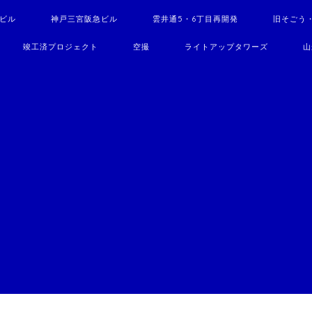
駅ビル
神戸三宮阪急ビル
雲井通5・6丁目再開発
旧そごう
竣工済プロジェクト
空撮
ライトアップタワーズ
山