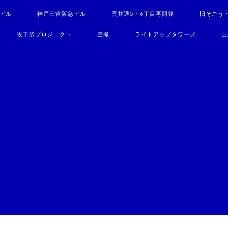
駅ビル
神戸三宮阪急ビル
雲井通5・6丁目再開発
旧そごう
竣工済プロジェクト
空撮
ライトアップタワーズ
山