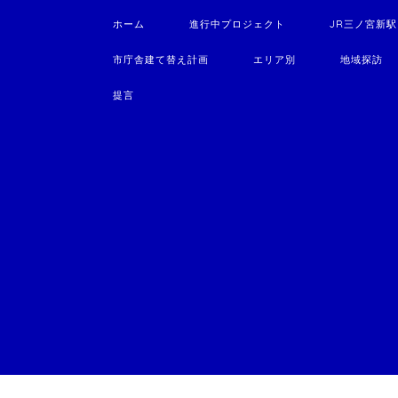
ホーム
進行中プロジェクト
JR三ノ宮新
市庁舎建て替え計画
エリア別
地域探訪
提言