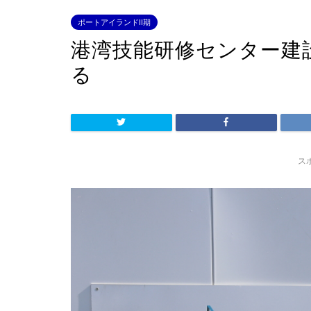
ポートアイランドII期
港湾技能研修センター建
る
ス