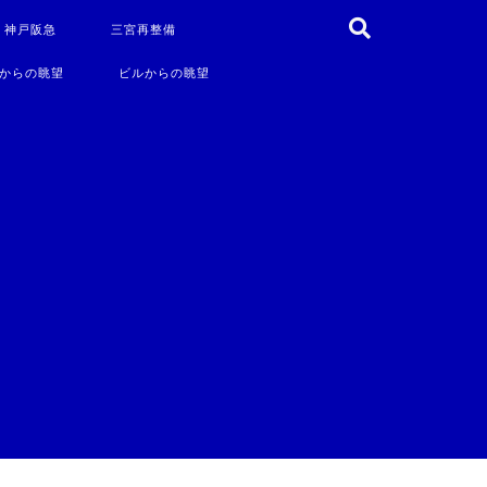
・神戸阪急
三宮再整備
からの眺望
ビルからの眺望