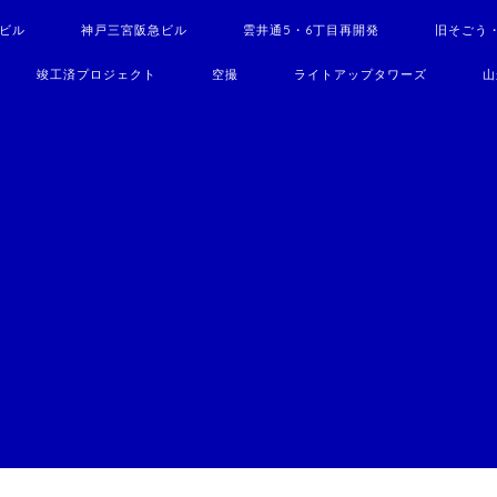
駅ビル
神戸三宮阪急ビル
雲井通5・6丁目再開発
旧そごう
竣工済プロジェクト
空撮
ライトアップタワーズ
山