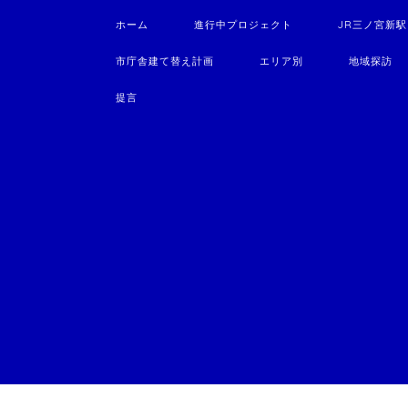
ホーム
進行中プロジェクト
JR三ノ宮新
市庁舎建て替え計画
エリア別
地域探訪
提言