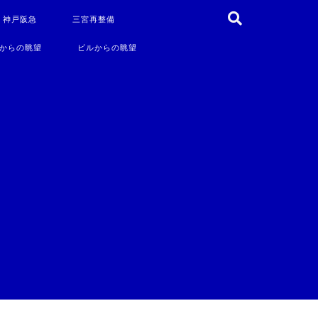
・神戸阪急
三宮再整備
からの眺望
ビルからの眺望