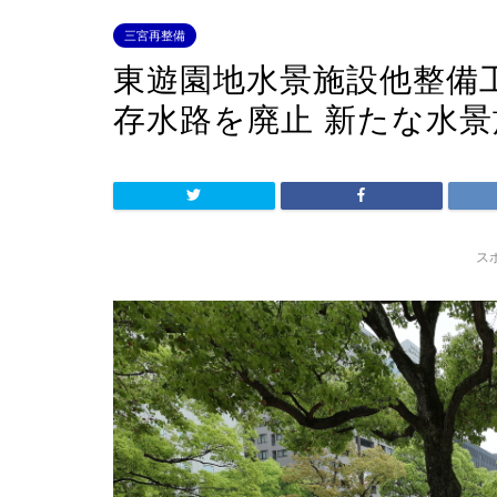
三宮再整備
東遊園地水景施設他整備
存水路を廃止 新たな水
ス