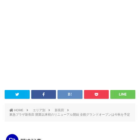
HOME
エリア別
新長田
東急プラザ新長田 開業以来初のリニューアル開始 全館グランドオープンは今秋を予定