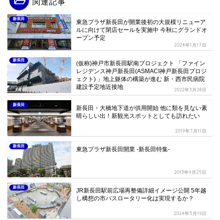
関連記事
新長田
東急プラザ新長田が開業後初の大規模リニューア
ルに向けて閉店セールを実施中 今秋にグランドオ
ープン予定
2024年1月17日
新長田
(仮称)神戸市新長田駅南プロジェクト 「ファイン
レジデンス神戸新長田(ASMACI神戸新長田プロジ
ェクト) 」地上躯体の構築が進む 新・西市民病院
建設予定地近接地
2022年3月28日
新長田
新長田・大橋地下道が供用開始 他に類を見ない素
晴らしい出！新観光スポットとしても訪れたい
2019年7月11日
新長田
東急プラザ新長田開業 -新長田特集-
2013年9月25日
新長田
JR新長田駅前広場再整備詳細イメージ公開 5年越
し構想の市バスロータリー化は実現するか？
2024年5月19日