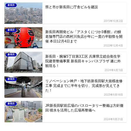
新長田
県と市が新長田に庁舎ビルを建設
2015年10月2日
新長田
新長田再開発ビル「アスタくにづか3番館」の鰻
老舗専門店の西村川魚店が年に一度の半額祭を開
催 本日12月4日まで
2022年12月4日
新長田
新長田・腕塚5丁目第3工区 兵庫県立総合衛生学
院建替整備事業 新長田キャンパスプラザ 遂に外
観現る！
2024年6月5日
新長田
リノベーション神戸・地下鉄新長田駅大規模改修
工事 完成までに半年を切り、完成形が見えてき
た！
2023年9月18日
新長田
JR新長田駅前広場のバスロータリー整備は方針撤
回 噴水を活用した広場再整備へ
2024年9月21日