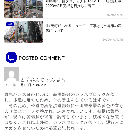
加納町3丁目プロジェクト TAKAI B.L.D新築工事
2023年3月完成を目指して着工
2022年6月7日
三宮
HK元町ビルのリニューアル工事とその界隈の変
貌について
2025年10月29日
POSTED COMMENT
とくれんちゃん
より:
2022年11月11日 4:06 AM
東急ハンズ跡のビルは、高層部分のガラスブロックが落下
し、歩道に落ちたため、その養生をしているはずです。
そのため、公道である歩道部分に生田警察署の黄色の立ち
入り禁止テープが巻かれ、ふさがれています。初期は警察
が、現在は警備員が警備、誘導しています。積極的な改装で
はなく、これ以上外壁、ガラスブロックが落下し、通行人に
ケガをさせないための処置と思われます。