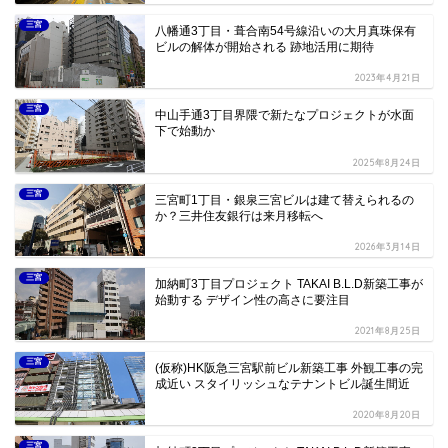
三宮
八幡通3丁目・葺合南54号線沿いの大月真珠保有
ビルの解体が開始される 跡地活用に期待
2023年4月21日
三宮
中山手通3丁目界隈で新たなプロジェクトが水面
下で始動か
2025年8月24日
三宮
三宮町1丁目・銀泉三宮ビルは建て替えられるの
か？三井住友銀行は来月移転へ
2026年3月14日
三宮
加納町3丁目プロジェクト TAKAI B.L.D新築工事が
始動する デザイン性の高さに要注目
2021年8月25日
三宮
(仮称)HK阪急三宮駅前ビル新築工事 外観工事の完
成近い スタイリッシュなテナントビル誕生間近
2020年8月20日
三宮