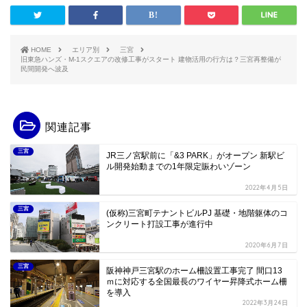
HOME
エリア別
三宮
旧東急ハンズ・M-1スクエアの改修工事がスタート 建物活用の行方は？三宮再整備が
民間開発へ波及
関連記事
三宮
JR三ノ宮駅前に「&3 PARK」がオープン 新駅ビ
ル開発始動までの1年限定賑わいゾーン
2022年4月5日
三宮
(仮称)三宮町テナントビルPJ 基礎・地階躯体のコ
ンクリート打設工事が進行中
2020年6月7日
三宮
阪神神戸三宮駅のホーム柵設置工事完了 間口13
ｍに対応する全国最長のワイヤー昇降式ホーム柵
を導入
2022年3月24日