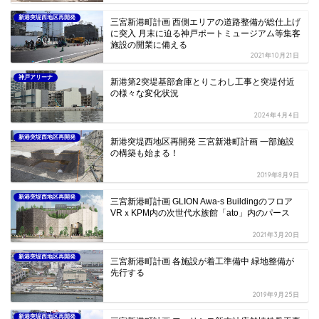
新港突堤西地区再開発
三宮新港町計画 西側エリアの道路整備が総仕上げ
に突入 月末に迫る神戸ポートミュージアム等集客
施設の開業に備える
2021年10月21日
神戸アリーナ
新港第2突堤基部倉庫とりこわし工事と突堤付近
の様々な変化状況
2024年4月4日
新港突堤西地区再開発
新港突堤西地区再開発 三宮新港町計画 一部施設
の構築も始まる！
2019年8月9日
新港突堤西地区再開発
三宮新港町計画 GLION Awa-s Buildingのフロア
VRｘKPM内の次世代水族館「ato」内のパース
2021年3月20日
新港突堤西地区再開発
三宮新港町計画 各施設が着工準備中 緑地整備が
先行する
2019年9月25日
新港突堤西地区再開発