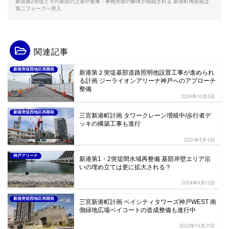
新港第2突堤とその基部の上屋や倉庫・事務所群の解体が開始される 新港町再開発は
第二フェーズへ突入
関連記事
新港突堤西地区再開発
新港第２突堤基部道路照明他設置工事が進められ
る計画 ジーライオンアリーナ神戸へのアプローチ
整備
2024年10月6日
新港突堤西地区再開発
三宮新港町計画 タワークレーン増殖中/歩行者デ
ッキの構築工事も進行
2021年3月4日
神戸アリーナ
新港第1・2突堤間水域再整備 基部岸壁エリア沿
いの埋め立ては更に拡大される？
2024年6月12日
新港突堤西地区再開発
三宮新港町計画 ベイシティタワーズ神戸WEST 南
側緑地広場ベイコートの造成整備も進行中
2022年10月21日