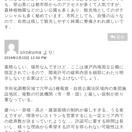
も、登山客には都市部からのアクセスが多くて人気ですが、
森林植物園などのよい公園も多くあり、観光地としてのポテ
ンシャルも多く秘めています。市民としても、自慢の山々な
ので、自然は残して観光しやすく綺麗に整備されれ嬉しいで
す。
返信
sirokuma
より:
2019年2月23日 12:50 PM
素晴らしい、場所なんですけど、ここは瀬戸内海国立公園に
指定されているので、開発許可の緩和内容を細部にわたり明
示しないと企業はどこも手を上げないでしょう。
市街化調整区域で六甲山1種風致・自然公園法区域内の集団施
設地区。複数の行政機関（市・県・国）と厳しい規制が折り
重なっている。
建ぺい・容積・高さ・建築面積の制約が厳しすぎる。うる覚
えですが、喫茶やレストランを営業するにも一定エリア内で
の総席数が決まっていたような…。許認可に要する時間は長
いし、様々な理由から希望する許可を得られない可能性は大