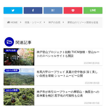
HOME
特集・シリーズ
神戸の自然
摩耶山のリゾート開発を促進
関連記事
神戸の自然
神戸登山プロジェクト始動 TVCM放映・登山ルー
トのスペシャルサイトも開設
2023年3月29日
山からの眺望
有馬六甲ロープウェイ 真夏の空中散歩 深く美し
い自然を堪能 ショートムービー公開
2020年9月6日
山からの眺望
神戸市が布引ロープウェーの摩耶山・掬星台への
延伸案を検討 黒字化の可能性も公表
2023年9月13日