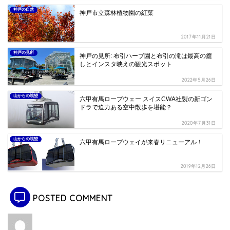
神戸の自然
神戸市立森林植物園の紅葉
2017年11月21日
神戸の見所
神戸の見所: 布引ハーブ園と布引の滝は最高の癒
しとインスタ映えの観光スポット
2022年5月26日
山からの眺望
六甲有馬ロープウェー スイスCWA社製の新ゴン
ドラで迫力ある空中散歩を堪能？
2020年7月31日
山からの眺望
六甲有馬ロープウェイが来春リニューアル！
2019年12月26日
POSTED COMMENT