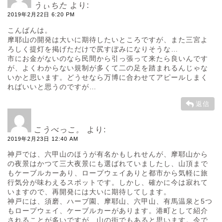
うぃちた
より:
2019年2月22日 6:20 PM
こんばんは。
摩耶山の開発は大いに期待したいところですが、また三宮よ
ろしく提灯を掲げただけで尻すぼみになりそうな…
市にお金がないのなら民間から引っ張って来たら良いんです
が、よくわからない規制が多くて二の足を踏まれるんじゃな
いかと思います。どうせなら万博に合わせてアピールしまく
ればいいと思うのですが…
返信
こうべっこ。
より:
2019年2月23日 12:40 AM
神戸では、六甲山のほうが有名かもしれせんが、摩耶山から
の夜景はかつて三大夜景にも選ばれていましたし、山頂まで
もケーブルカーあり、ロープウェイありと都市から気軽に旅
行気分が味わえるスポットです。しかし、確かに今は寂れて
いますので、再開発には大いに期待してします。
神戸には、須磨、ハーブ園、摩耶山、六甲山、有馬温泉と5つ
もロープウェイ、ケーブルカーがあります。港町として紹介
されることが多いですが、山の街でもあると思います。今で