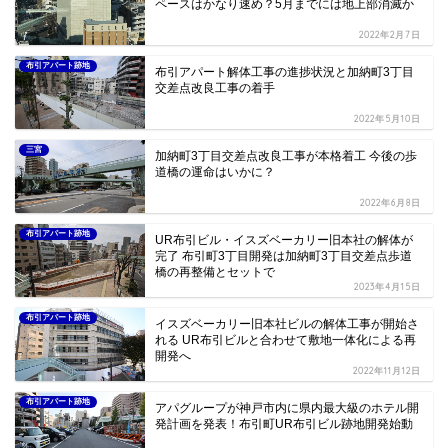
ペースはかなり速め？5月までには地上部消滅か
2022年2月7日
布引アパート跡地
布引アパート解体工事の進捗状況と加納町3丁目
交差点改良工事の着手
2022年5月10日
三宮
加納町3丁目交差点改良工事が本格着工 今後の歩
道橋の運命はいかに？
2022年6月8日
布引アパート跡地
UR布引ビル・イスズベーカリー旧本社の解体が
完了 布引町3丁目開発は加納町3丁目交差点歩道
橋の再整備とセットで
2023年4月15日
布引アパート跡地
イスズベーカリー旧本社ビルの解体工事が開始さ
れる UR布引ビルと合わせて敷地一体化による再
開発へ
2022年11月12日
布引アパート跡地
アパグループが神戸市内に県内最大級のホテル開
発計画を発表！布引町UR布引ビル跡地開発始動