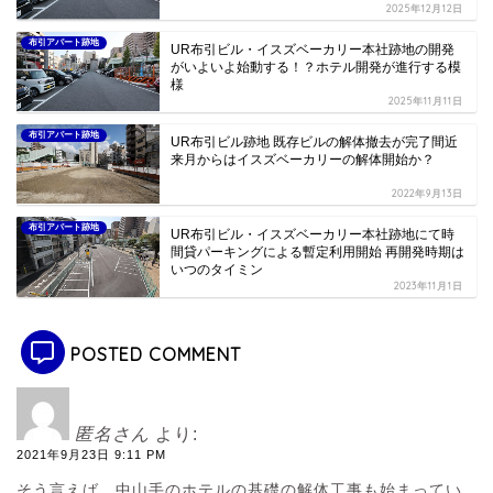
2025年12月12日
布引アパート跡地
UR布引ビル・イスズベーカリー本社跡地の開発
がいよいよ始動する！？ホテル開発が進行する模
様
2025年11月11日
布引アパート跡地
UR布引ビル跡地 既存ビルの解体撤去が完了間近
来月からはイスズベーカリーの解体開始か？
2022年9月13日
布引アパート跡地
UR布引ビル・イスズベーカリー本社跡地にて時
間貸パーキングによる暫定利用開始 再開発時期は
いつのタイミン
2023年11月1日
POSTED COMMENT
匿名さん
より:
2021年9月23日 9:11 PM
そう言えば、中山手のホテルの基礎の解体工事も始まってい