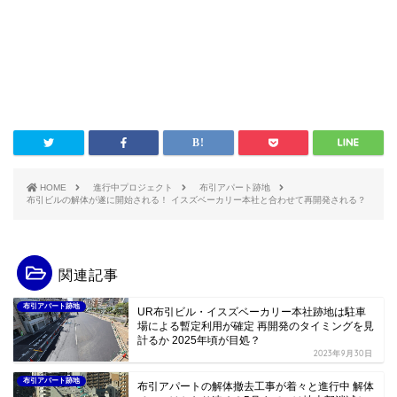
HOME
進行中プロジェクト
布引アパート跡地
布引ビルの解体が遂に開始される！ イスズベーカリー本社と合わせて再開発される？
関連記事
布引アパート跡地
UR布引ビル・イスズベーカリー本社跡地は駐車
場による暫定利用が確定 再開発のタイミングを見
計るか 2025年頃が目処？
2023年9月30日
布引アパート跡地
布引アパートの解体撤去工事が着々と進行中 解体