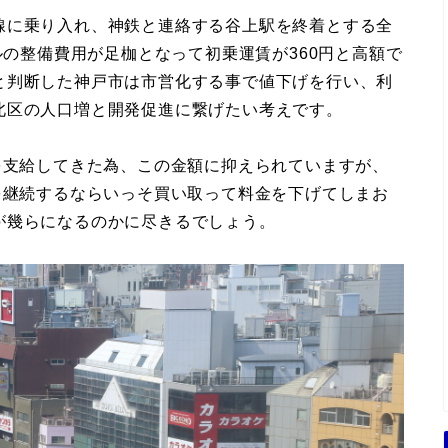
線に乗り入れ、神鉄と連絡する谷上駅を終着とする全
ルの整備費用が足枷となって初乗運賃が360円と高額で
と判断した神戸市は市営化する事で値下げを行い、利
北区の人口増と開発促進に繋げたい考えです。
を支給してきた為、この金額に抑えられていますが、
を継続するならいっそ買い取って料金を下げてしまお
が幾らになるのかに尽きるでしょう。