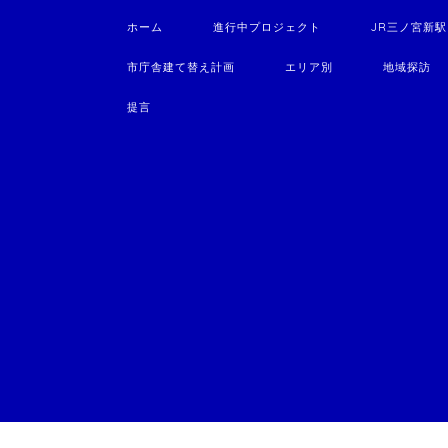
ホーム
進行中プロジェクト
JR三ノ宮新
市庁舎建て替え計画
エリア別
地域探訪
提言