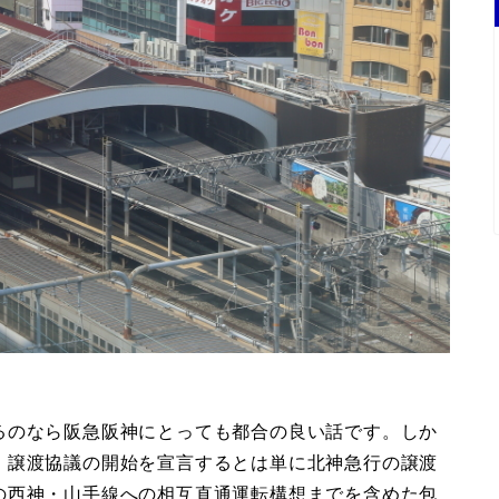
るのなら阪急阪神にとっても都合の良い話です。しか
、譲渡協議の開始を宣言するとは単に北神急行の譲渡
の西神・山手線への相互直通運転構想までを含めた包