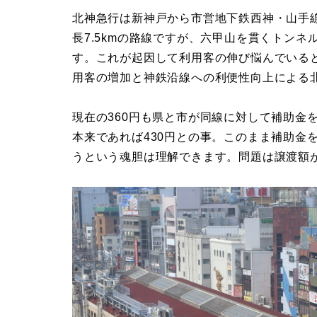
北神急行は新神戸から市営地下鉄西神・山手
長7.5kmの路線ですが、六甲山を貫くトンネ
す。これが起因して利用客の伸び悩んでいる
用客の増加と神鉄沿線への利便性向上による
現在の360円も県と市が同線に対して補助金
本来であれば430円との事。このまま補助金
うという魂胆は理解できます。問題は譲渡額