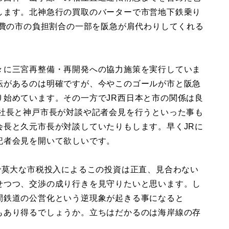
します。北神急行の買取のバーターで市営地下鉄乗り
事費の市の負担割合の一部を阪急が肩代わりしてくれる
々に三宮再整備・再開発への協力施策を実行していま
転があるのは明確ですが、今やこのゴールが市と阪急
り始めています。その一方でJR西日本と市の関係は良
の社長と神戸市長が対談や記者会見を行うといった事も
会長と久元市長が対談していたりもします。早くJRに
記者会見を開いて欲しいです。
で莫大な市税投入によるこの投資は正直、見合わない
せつつ、交渉の成り行きを見守りたいと思います。し
間鉄道の公営化という逆現象が起きる事になると
もあり得るでしょうか。立ちはだかるのは海岸線の存