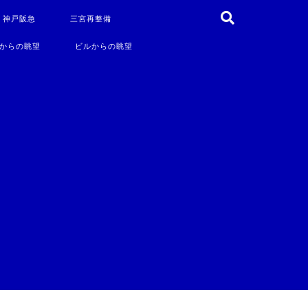
・神戸阪急
三宮再整備
からの眺望
ビルからの眺望