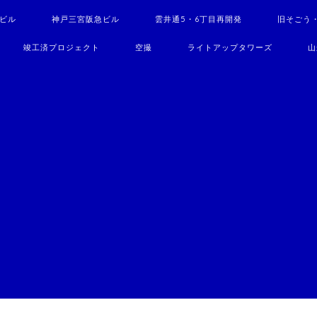
駅ビル
神戸三宮阪急ビル
雲井通5・6丁目再開発
旧そごう
竣工済プロジェクト
空撮
ライトアップタワーズ
山