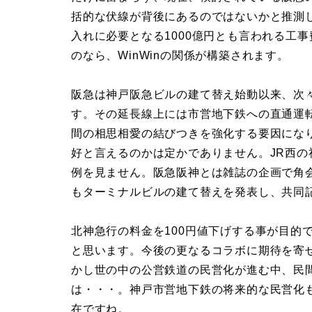
括的な伏線が背後にあるのではないかと推測
入れに必要となる1000億円とも言われる工
のなら、WinWinの関係が構築されます。
阪急は神戸阪急ビルの建て替え始動以来、次
す。その延長線上には市営地下鉄への直通運
間の相思相愛の結びつきを強化する要因にな
好と言えるのかは定かでありません。JR西
例を見ません。阪急阪神とは雑誌の企画で角
もターミナルビルの建て替えを発表し、共同
北神急行の料金を100円値下げする事が目的
と思います。今後の更なるコラボに期待を寄
かし世の中の公営鉄道の民営化が進む中、民
は・・・。神戸市営地下鉄の将来的な民営化
在ですね。