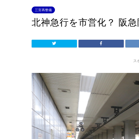
三宮再整備
北神急行を市営化？ 阪
ス