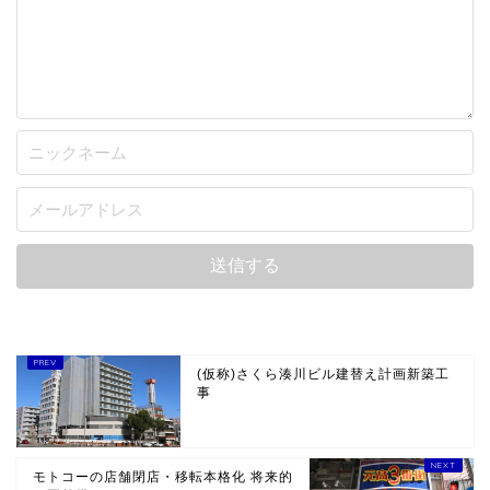
(仮称)さくら湊川ビル建替え計画新築工
事
モトコーの店舗閉店・移転本格化 将来的