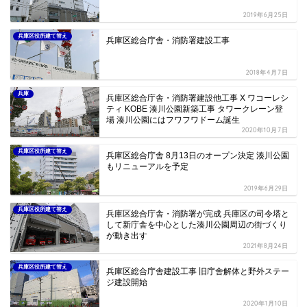
2019年6月25日
兵庫区役所建て替え
兵庫区総合庁舎・消防署建設工事
2018年4月7日
兵庫
兵庫区総合庁舎・消防署建設他工事 X ワコーレシ
ティ KOBE 湊川公園新築工事 タワークレーン登
場 湊川公園にはフワフワドーム誕生
2020年10月7日
兵庫区役所建て替え
兵庫区総合庁舎 8月13日のオープン決定 湊川公園
もリニューアルを予定
2019年6月29日
兵庫区役所建て替え
兵庫区総合庁舎・消防署が完成 兵庫区の司令塔と
して新庁舎を中心とした湊川公園周辺の街づくり
が動き出す
2021年8月24日
兵庫区役所建て替え
兵庫区総合庁舎建設工事 旧庁舎解体と野外ステー
ジ建設開始
2020年1月10日