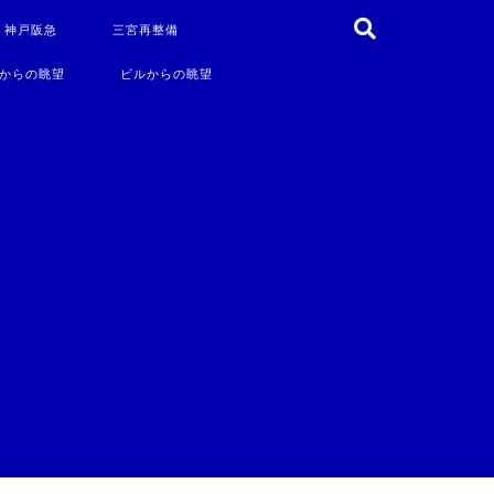
・神戸阪急
三宮再整備
からの眺望
ビルからの眺望