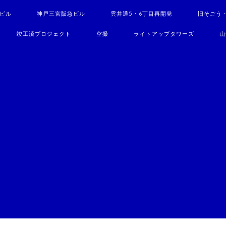
駅ビル
神戸三宮阪急ビル
雲井通5・6丁目再開発
旧そごう
竣工済プロジェクト
空撮
ライトアップタワーズ
山