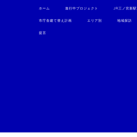
ホーム
進行中プロジェクト
JR三ノ宮新
市庁舎建て替え計画
エリア別
地域探訪
提言