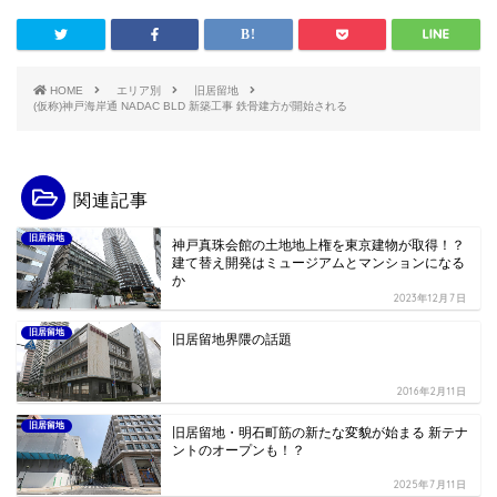
HOME
エリア別
旧居留地
(仮称)神戸海岸通 NADAC BLD 新築工事 鉄骨建方が開始される
関連記事
旧居留地
神戸真珠会館の土地地上権を東京建物が取得！？
建て替え開発はミュージアムとマンションになる
か
2023年12月7日
旧居留地
旧居留地界隈の話題
2016年2月11日
旧居留地
旧居留地・明石町筋の新たな変貌が始まる 新テナ
ントのオープンも！？
2025年7月11日