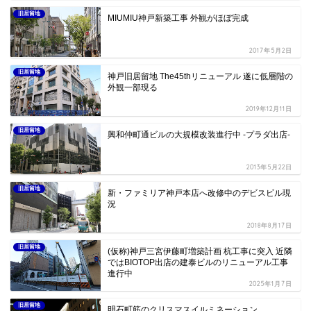
旧居留地
MIUMIU神戸新築工事 外観がほぼ完成
2017年5月2日
旧居留地
神戸旧居留地 The45thリニューアル 遂に低層階の
外観一部現る
2019年12月11日
旧居留地
興和仲町通ビルの大規模改装進行中 -プラダ出店-
2013年5月22日
旧居留地
新・ファミリア神戸本店へ改修中のデビスビル現
況
2018年8月17日
旧居留地
(仮称)神戸三宮伊藤町増築計画 杭工事に突入 近隣
ではBIOTOP出店の建泰ビルのリニューアル工事
進行中
2025年1月7日
旧居留地
明石町筋のクリスマスイルミネーション