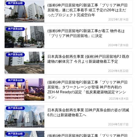
神戸真珠会館
(仮称)神戸旧居留地PJ新築工事「ブリリア神戸旧
居留地」遂に杭工事着手 竣工予定の26年は主だ
ったプロジェクト完成空白年
2025年1月14日
神戸真珠会館
(仮称)神戸旧居留地PJ新築工事が着工 物件名は
「ブリリア神戸旧居留地」に決定
2024年7月16日
神戸真珠会館
日本真珠会館再生事業 (仮称)神戸旧居留地PJ 既存
建物の解体完了 今月より新築建物着工予定
2024年6月22日
神戸真珠会館
(仮称)神戸旧居留地PJ新築工事「ブリリア神戸旧
居留地」タワークレーンが登場 神戸市内初の
ZEH-M Readyの認定「低炭素建築物認定マンシ
ョン」
2025年4月4日
神戸真珠会館
日本真珠会館再生事業 旧神戸真珠会館の姿が消滅
6月には新築建物着工へ
2024年3月17日
神戸真珠会館
(仮称)神戸旧居留地PJ新築工事「ブリリア神戸旧