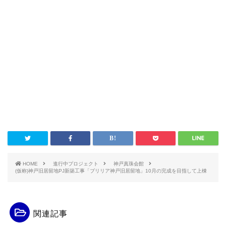
HOME
進行中プロジェクト
神戸真珠会館
(仮称)神戸旧居留地PJ新築工事「ブリリア神戸旧居留地」10月の完成を目指して上棟
関連記事