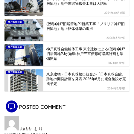
居留地」地中障害物撤去工事は大詰め
2024年10月15日
神戸真珠会館
(仮称)神戸旧居留地PJ新築工事「ブリリア神戸旧
居留地」地上躯体構築の進捗
2026年3月19日
神戸真珠会館
神戸真珠会館解体工事 東京建物による(仮称)神戸
旧居留地PJが始動 神戸三宮伊藤町増築計画も準
備開始
2024年1月9日
神戸真珠会館
東京建物・日本真珠輸出組合が「日本真珠会館」
跡地の開発計画を発表 2026年6月に複合施設が完
成予定
2024年2月8日
POSTED COMMENT
kkbb
より: