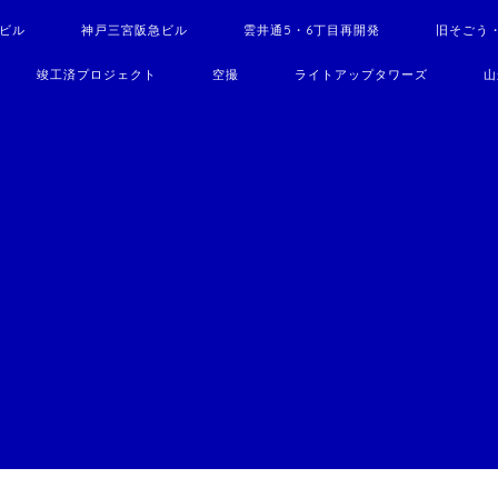
駅ビル
神戸三宮阪急ビル
雲井通5・6丁目再開発
旧そごう
竣工済プロジェクト
空撮
ライトアップタワーズ
山