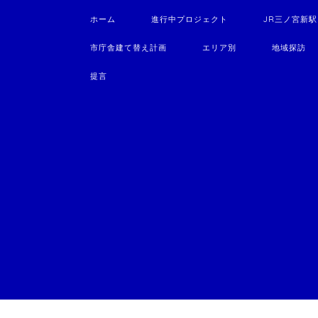
ホーム
進行中プロジェクト
JR三ノ宮新
市庁舎建て替え計画
エリア別
地域探訪
提言