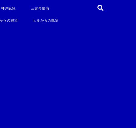
・神戸阪急
三宮再整備
からの眺望
ビルからの眺望