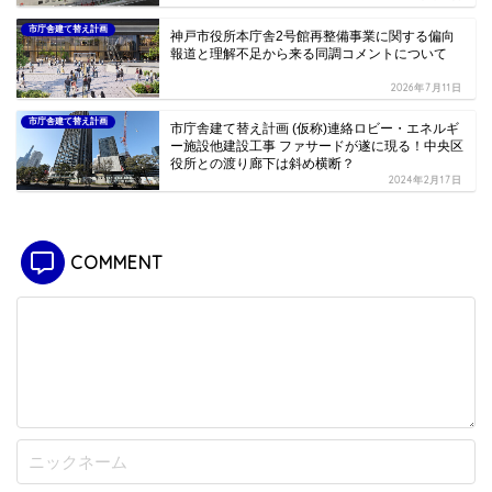
市庁舎建て替え計画
神戸市役所本庁舎2号館再整備事業に関する偏向
報道と理解不足から来る同調コメントについて
2026年7月11日
市庁舎建て替え計画
市庁舎建て替え計画 (仮称)連絡ロビー・エネルギ
ー施設他建設工事 ファサードが遂に現る！中央区
役所との渡り廊下は斜め横断？
2024年2月17日
COMMENT