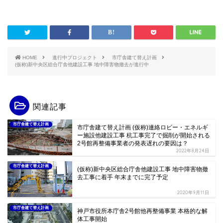
HOME
進行中プロジェクト
市庁舎建て替え計画
(仮称)新中央区総合庁舎他建設工事 地中障害物撤去が進行中
関連記事
市庁舎建て替え計画
市庁舎建て替え計画 (仮称)連絡ロビー・エネルギ
ー施設他建設工事 杭工事完了で掘削が開始される
2号館再整備事業者の発表遅れの要因は？
2022年8月24日
市庁舎建て替え計画
(仮称)新中央区総合庁舎他建設工事 地中障害物撤
去工事に着手 年末までに完了予定
2020年9月11日
市庁舎建て替え計画
神戸市役所本庁舎2号館他再整備事業 本格的な解
体工事開始