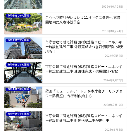
2025年10月24日
市庁舎建て替え計画
こうべ花時計がいよいよ11月下旬に撤去へ 東遊
園地内に来春移設予定
2018年10月24日
市庁舎建て替え計画
市庁舎建て替え計画 (仮称)連絡ロビー・エネルギ
ー施設他建設工事 外観完成近づき西側頂部に煙突
現る！
2024年3月9日
市庁舎建て替え計画
市庁舎建て替え計画 (仮称)連絡ロビー・エネルギ
ー施設他建設工事 連絡棟完成・供用開始Part2
2024年9月26日
市庁舎建て替え計画
壁画「ミューラルアート」を本庁舎クーリングタ
ワー防音壁に 作品制作始まる
2020年7月19日
市庁舎建て替え計画
市庁舎建て替え計画 (仮称)連絡ロビー・エネルギ
ー施設他建設工事 躯体構築工事が進行中
2023年8月5日