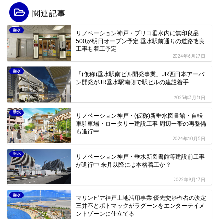
関連記事
垂水
リノベーション神戸・プリコ垂水内に無印良品
500が明日オープン予定 垂水駅前通りの道路改良
工事も着工予定
2024年6月27日
垂水
「(仮称)垂水駅南ビル開発事業」JR西日本アーバ
ン開発がJR垂水駅南側で駅ビルの建設着手
2023年3月31日
垂水
リノベーション神戸・(仮称)新垂水図書館・自転
車駐車場・ロータリー建設工事 周辺一帯の再整備
も進行中
2024年10月5日
垂水
リノベーション神戸・垂水新図書館等建設前工事
が進行中 来月以降には本格着工か？
2022年9月17日
垂水
マリンピア神戸土地活用事業 優先交渉権者の決定
三井不とポトマックがラグーンをエンターテイメ
ントゾーンに仕立てる