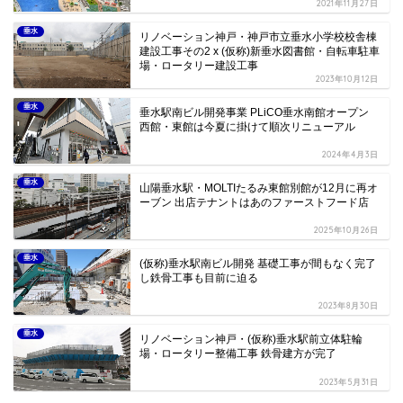
2021年11月27日
垂水
リノベーション神戸・神戸市立垂水小学校校舎棟
建設工事その2 x (仮称)新垂水図書館・自転車駐車
場・ロータリー建設工事
2023年10月12日
垂水
垂水駅南ビル開発事業 PLiCO垂水南館オープン
西館・東館は今夏に掛けて順次リニューアル
2024年4月3日
垂水
山陽垂水駅・MOLTIたるみ東館別館が12月に再オ
ーブン 出店テナントはあのファーストフード店
2025年10月26日
垂水
(仮称)垂水駅南ビル開発 基礎工事が間もなく完了
し鉄骨工事も目前に迫る
2023年8月30日
垂水
リノベーション神戸・(仮称)垂水駅前立体駐輪
場・ロータリー整備工事 鉄骨建方が完了
2023年5月31日