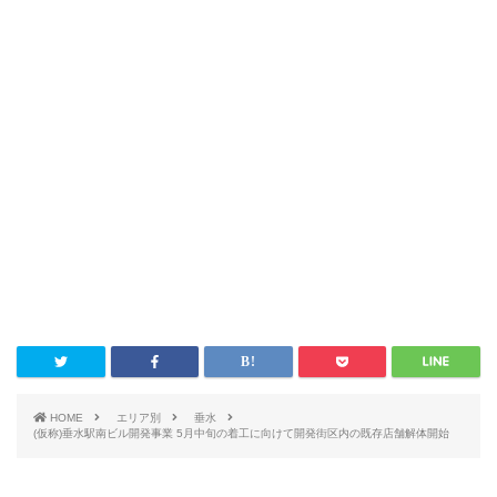
HOME
エリア別
垂水
(仮称)垂水駅南ビル開発事業 5月中旬の着工に向けて開発街区内の既存店舗解体開始